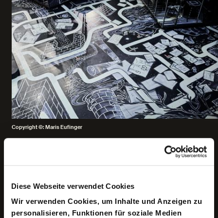
Copyright ©: Maris Eufinger
Keine aktuellen Termine
Diese Webseite verwendet Cookies
Wir verwenden Cookies, um Inhalte und Anzeigen zu
Jetzt ist die richtige Zeit für Literatur. Weil der Schrecken
personalisieren, Funktionen für soziale Medien