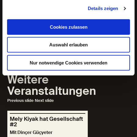
Mely und Fatih werden sich gegenseitig mit Texten
überraschen. So viel vorab: Es geht um Fischer, Filme
Details zeigen
und famose Lieben. Dass Niels Frevert an diesem ersten
Abend dabei sein und singen wird, macht die erste Folge
von »Mely Kiyak hat Gesellschaft« zu einer Art
Cookies zulassen
theatralischem Hafengeburtstag!
Auswahl erlauben
Mit:
Fatih Akin
,
Daniel Kahn
,
Mely Kiyak
Nur notwendige Cookies verwenden
Weitere
Veranstaltungen
Previous slide
Next slide
Mely Kiyak hat Gesellschaft
#2
Mit Dinçer Güçyeter