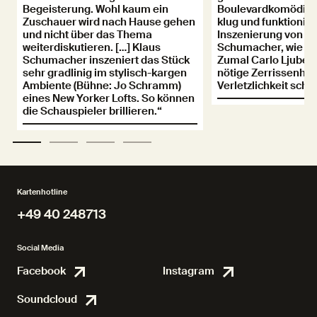
Begeisterung. Wohl kaum ein
Boulevardkomödie nu
Zuschauer wird nach Hause gehen
klug und funktioniert
und nicht über das Thema
Inszenierung von K
weiterdiskutieren. […] Klaus
Schumacher, wie ge
Schumacher inszeniert das Stück
Zumal Carlo Ljubek 
sehr gradlinig im stylisch-kargen
nötige Zerrissenhei
Ambiente (Bühne: Jo Schramm)
Verletzlichkeit sche
eines New Yorker Lofts. So können
die Schauspieler brillieren.“
Kartenhotline
+49 40 248713
+49 40 248713
Social Media
Facebook
Instagram
Facebook
Instagr
Soundcloud
Soundcloud