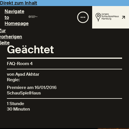
Direkt zum Inhalt
Navigate
to
Homepage
Zur
vorherigen
Seite
Geächtet
FAQ-Room 4
von Ayad Akhtar
Regie:
Premiere am 16/01/2016
SchauSpielHaus
1 Stunde
30 Minuten