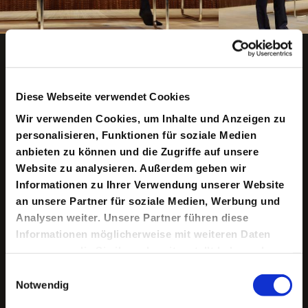
Copyright ©: Thomas Aurin
Animation anhalten
Diese Webseite verwendet Cookies
Keine aktuellen Termine
Wir verwenden Cookies, um Inhalte und Anzeigen zu
personalisieren, Funktionen für soziale Medien
anbieten zu können und die Zugriffe auf unsere
Website zu analysieren. Außerdem geben wir
In einem New Yorker Upper-Class-Apartment treffen
Informationen zu Ihrer Verwendung unserer Website
zwei Paare aufeinander: Amir, ein pakistanischer
Amerikaner, der mit Emily, einer WASP (White Anglo-
an unsere Partner für soziale Medien, Werbung und
Saxon Protestant) verheiratet ist, die als Künstlerin die
Analysen weiter. Unsere Partner führen diese
islamische Kultur für sich entdeckt hat, während er sich
Informationen möglicherweise mit weiteren Daten
als Apostat islamkritisch versteht. Das zweite Paar
bilden Isaac, ein jüdisch-amerikanischer Kunstkurator,
zusammen, die Sie ihnen bereitgestellt haben oder
und Jory, eine afroamerikanische Juristin. Jory arbeitet
die sie im Rahmen Ihrer Nutzung der Dienste
Einwilligungsauswahl
bei derselben jüdischen Anwaltsfirma wie Amir, beide
gesammelt haben.
sind Top-Leute im Bereich mergers & aquisitions und
Notwendig
ihre jährlichen Saläre bewegen sich irgendwo im