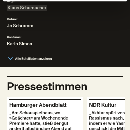
Regie:
Klaus Schumacher
Bühne:
Jo Schramm
Kostüme:
Karin Simon
Alle Beteiligten anzeigen
Pressestimmen
Hamburger Abendblatt
NDR Kultur
„Am Schauspielhaus, wo
„Akhtar spürt verde
»Geächtet« am Wochenende
Rassismus nach, und
Premiere hatte, stieß der gut
indem er wie Yasmi
anderthalbstündige Abend auf
geschickt die Mittel