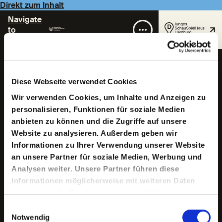
Direkt zum Inhalt
Navigate
to
Homepage
Jörg Bochow
Diese Webseite verwendet Cookies
Wir verwenden Cookies, um Inhalte und Anzeigen zu
personalisieren, Funktionen für soziale Medien
anbieten zu können und die Zugriffe auf unsere
Website zu analysieren. Außerdem geben wir
Informationen zu Ihrer Verwendung unserer Website
an unsere Partner für soziale Medien, Werbung und
Geboren 1963. Studium der Theaterwissenschaften an
Analysen weiter. Unsere Partner führen diese
der Humboldt-Universität zu Berlin, gleichzeitig eigene
Informationen möglicherweise mit weiteren Daten
Regiearbeiten am Kleist-Theater Frankfurt/Oder und am
carroussel-Theater-Berlin. Von 1994 bis 2000 ist er
zusammen, die Sie ihnen bereitgestellt haben oder
wissenschaftlicher Mitarbeiter am Institut für
die sie im Rahmen Ihrer Nutzung der Dienste
Einwilligungsauswahl
Theaterwissenschaft / Kulturelle Kommunikation an der
gesammelt haben.
Notwendig
Humboldt-Universität Berlin, wo er 1995 promoviert. Von