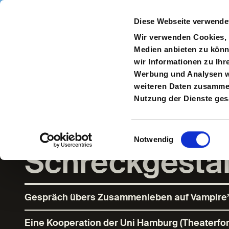
Direkt zum Inhalt
Diese Webseite verwende
Navigate
to
S
Wir verwenden Cookies, u
Homepage
Medien anbieten zu könn
wir Informationen zu Ihr
Werbung und Analysen we
weiteren Daten zusammen,
DachSalon:
Nutzung der Dienste ge
Eintracht der
Einwilligungsauswahl
Notwendig
Schreckgesta
Gespräch übers Zusammenleben auf Vampire’
Eine Kooperation der Uni Hamburg (Theaterfo