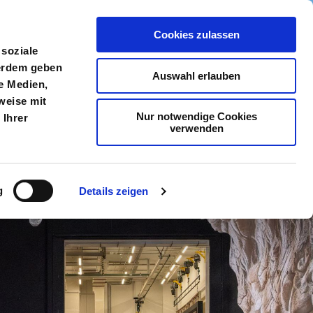
Cookies zulassen
meldung
Menü
 soziale
ßerdem geben
Auswahl erlauben
e Medien,
weise mit
Nur notwendige Cookies
 Ihrer
verwenden
g
Details zeigen