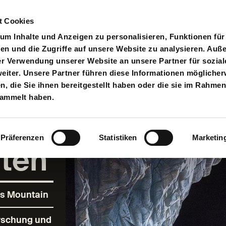
t Cookies
pielplan
Suche
Anmelden
An
Toggle search input
m Inhalte und Anzeigen zu personalisieren, Funktionen für
en und die Zugriffe auf unsere Website zu analysieren. Au
er Verwendung unserer Website an unsere Partner für sozial
iter. Unsere Partner führen diese Informationen möglicher
 die Sie ihnen bereitgestellt haben oder die sie im Rahmen
sammelt haben.
Präferenzen
Statistiken
Marketin
lten
s Mountain
rschung und