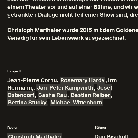
einem Theater vor und auf einer Bühne, und wir w
getränkten Dialoge nicht Teil einer Show sind, di
Christoph Marthaler wurde 2015 mit dem Goldene
Venedig für sein Lebenswerk ausgezeichnet.
Es spielt
Jean-Pierre Cornu
,
Rosemary Hardy
,
Irm
Hermann,
,
Jan-Peter Kampwirth
,
Josef
Ostendorf
,
Sasha Rau
,
Bastian Reiber
,
Bettina Stucky
,
Michael Wittenborn
Regie:
Bühne:
Christoph Marthaler
Duri Bischoff