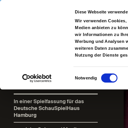
Direkt zum Inhalt
Diese Webseite verwende
Navigate
to
S
Wir verwenden Cookies, u
Homepage
Medien anbieten zu könn
wir Informationen zu Ihr
Zur
Werbung und Analysen we
vorherigen
weiteren Daten zusammen,
Seite
Nutzung der Dienste ge
Der
Entertainer
Einwilligungsauswahl
Notwendig
In einer Spielfassung für das
Deutsche SchauSpielHaus
Hamburg