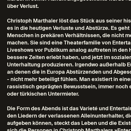
über Verlust.
Christoph Marthaler löst das Stück aus seiner hi
es in die heutigen Verluste und Abstürze. Es geht
Menschen in prekären Verhältnissen, die nicht m
machen. Sie sind eine Theaterfamilie von Enterta
Liveshows vor Publikum analog auftreten in den 
bessere Zeiten erlebt haben, und jetzt im sozialen
Unterhaltung produzieren. Irgendwo außerhalb E
an denen die in Europa Abstürzenden und Abgesc
- nicht mehr beteiligt fühlen. Man existiert in e
rassistisch geprägten Bewusstsein, immer noch e
oder türkischen Untermieter.
Die Form des Abends ist das Varieté und Enterta
den Liedern der verlassenen Alleinunterhalter, d
aufgeben können, steckt das Leben und die Exis
sich die Personen in Christoph Marthalers »Enter