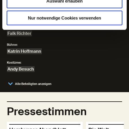
Auswahl erlauben
Clasen, Sonja Beeh, Kay Buchheim, Alain Croubalian,
Stephan Krause, Bernadette La Hengst, Rebecca
Oehms, Samantha Wright
Nur notwendige Cookies verwenden
Regie:
Falk Richter
Bühne:
Katrin Hoffmann
Kostüme:
Andy Besuch
Alle Beteiligten anzeigen
Pressestimmen