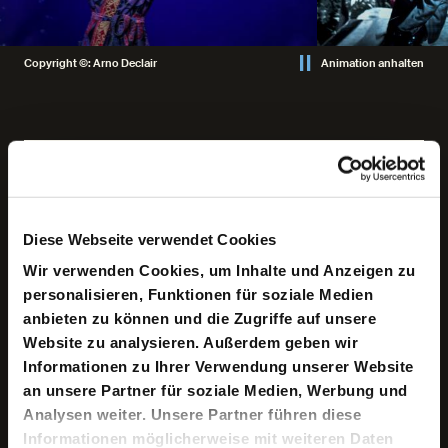
Copyright ©: Arno Declair
Animation anhalten
Keine aktuellen Termine
Diese Webseite verwendet Cookies
„Look up here, I’m in heaven, I’ve got scars that can’t be
seen …“
Wir verwenden Cookies, um Inhalte und Anzeigen zu
personalisieren, Funktionen für soziale Medien
Thomas Jerome Newton, der Alien, der zur Erde „fällt“,
anbieten zu können und die Zugriffe auf unsere
um Wasser für seinen Wüstenplaneten zu finden, hat
seine Mission verloren und endet desillusioniert, einsam
Website zu analysieren. Außerdem geben wir
und zerbrochen. Er möchte sterben, zurückkehren zu
Informationen zu Ihrer Verwendung unserer Website
den Sternen, doch er ist in sich gefangen, verfolgt von
an unsere Partner für soziale Medien, Werbung und
Figuren, die ihn umkreisen, wobei sich – wie im
Fiebertraum – die Grenzen zwischen Halluzination und
Analysen weiter. Unsere Partner führen diese
Realität verwischen. Quälende Dämonen suchen ihn auf,
Informationen möglicherweise mit weiteren Daten
aber auch ein Mädchen, das Erlösung verspricht …