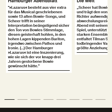
Hamburger Abendblatt
Die Welt
"»Lazarus« besteht aus vier extra
„Scheer hat Bowie g
für das Musical geschriebenen
und trägt den von R
sowie 13 alten Bowie-Songs, und
Richter aufwendig 
Scheer trifft in seiner
abwechslungsreich 
Interpretation beängstigend sicher
Abend mit seinem f
den Ton von Bowies Stimmlage,
Spiel, unterstützt v
diesen geisterhaft hohlen, in den
starken Ensemble.
hohen Lagen kippenden Bariton,
entfaltet Tilman Str
irgendwo zwischen Pathos und
todbringender Valen
Ironie. (…) Der Hamburger
größte Anziehungskr
»Lazarus« ist eine Inszenierung,
wie sie sich der vor knapp drei
Jahren gestorbene Bowie
gewünscht hätte."