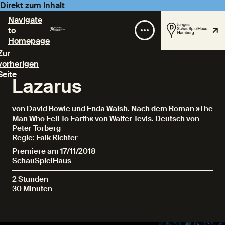
Direkt zum Inhalt
Navigate
to
Homepage
Zur
vorherigen
Seite
Lazarus
von David Bowie und Enda Walsh. Nach dem Roman »The
Man Who Fell To Earth« von Walter Tevis. Deutsch von
Peter Torberg
Regie: Falk Richter
Premiere am 17/11/2018
SchauSpielHaus
2 Stunden
30 Minuten