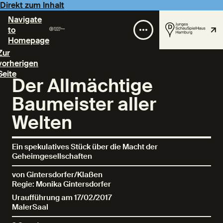
Direkt zum Inhalt
Navigate
to
Homepage
Zur
vorherigen
Seite
Der Allmächtige
Baumeister aller
Welten
Ein spekulatives Stück über die Macht der
Geheimgesellschaften
von Gintersdorfer/Klaßen
Regie: Monika Gintersdorfer
Uraufführung am 17/02/2017
MalerSaal