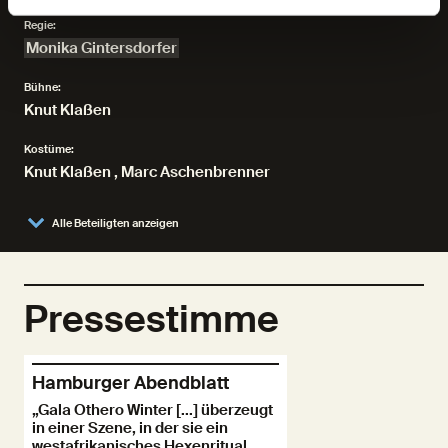
Regie:
Monika Gintersdorfer
Bühne:
Knut Klaßen
Kostüme:
Knut Klaßen
,
Marc Aschenbrenner
Alle Beteiligten anzeigen
Pressestimme
Hamburger Abendblatt
„Gala Othero Winter [...] überzeugt
in einer Szene, in der sie ein
westafrikanisches Hexenritual