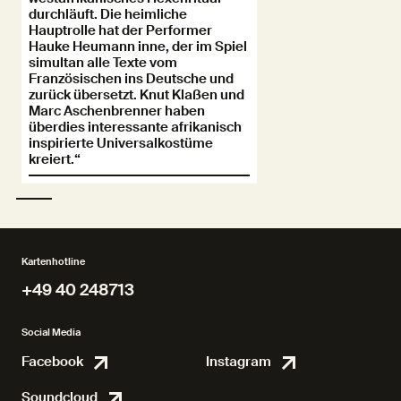
durchläuft. Die heimliche
Hauptrolle hat der Performer
Hauke Heumann inne, der im Spiel
simultan alle Texte vom
Französischen ins Deutsche und
zurück übersetzt. Knut Klaßen und
Marc Aschenbrenner haben
überdies interessante afrikanisch
inspirierte Universalkostüme
kreiert.“
Kartenhotline
+49 40 248713
+49 40 248713
Social Media
Facebook
Instagram
Facebook
Instagr
Soundcloud
Soundcloud