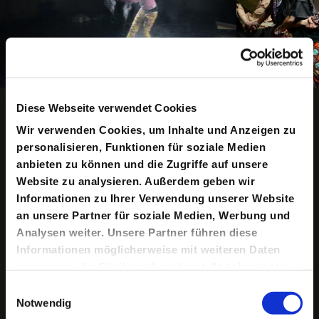
Copyright ©: Knut Klaßen, kn
Animation anhalten
Diese Webseite verwendet Cookies
Wir verwenden Cookies, um Inhalte und Anzeigen zu
personalisieren, Funktionen für soziale Medien
anbieten zu können und die Zugriffe auf unsere
Keine aktuellen Termine
Website zu analysieren. Außerdem geben wir
Informationen zu Ihrer Verwendung unserer Website
an unsere Partner für soziale Medien, Werbung und
Die Entscheidungsstrukturen internationaler Eliten
Analysen weiter. Unsere Partner führen diese
erschließen sich den Bevölkerungen nur bedingt, sie
Informationen möglicherweise mit weiteren Daten
fühlen sich häufig ausgeschlossen und um
zusammen, die Sie ihnen bereitgestellt haben oder
Informationen betrogen. In einem postkolonialen
Kontext verstärkt sich diese Erfahrung. Die Menschen
die sie im Rahmen Ihrer Nutzung der Dienste
Einwilligungsauswahl
fragen sich, ob hinter den sie erschütternden
gesammelt haben.
Notwendig
Ereignissen wie Kriegen, Finanz- und Naturkatastrophen