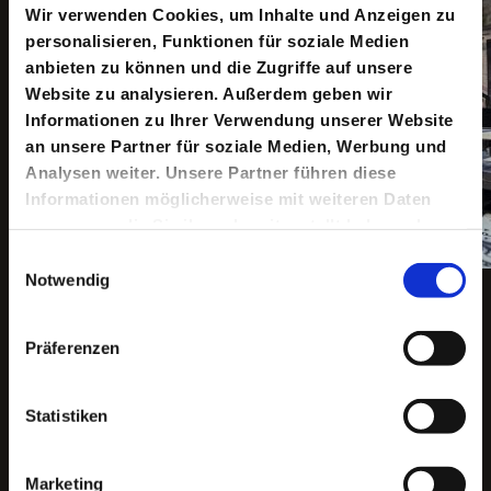
Wir verwenden Cookies, um Inhalte und Anzeigen zu
personalisieren, Funktionen für soziale Medien
anbieten zu können und die Zugriffe auf unsere
Website zu analysieren. Außerdem geben wir
Informationen zu Ihrer Verwendung unserer Website
an unsere Partner für soziale Medien, Werbung und
Analysen weiter. Unsere Partner führen diese
Informationen möglicherweise mit weiteren Daten
zusammen, die Sie ihnen bereitgestellt haben oder
die sie im Rahmen Ihrer Nutzung der Dienste
Einwilligungsauswahl
gesammelt haben.
Notwendig
Copyright ©: Maris Eufinger
Präferenzen
Keine aktuellen Termine
Statistiken
Fünf Jahre ist es her, dass wir zum ersten Mal ein
Marketing