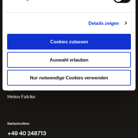
Schwarzes Loch gesehen haben – der Astrophysiker
Heino Falcke und seine Kolleg*innen haben das
historische Bild, das es sogar ins New Yorker Museum of
Modern Art geschafft hat, in jahrzehntelanger Arbeit
Details zeigen
möglich gemacht. Aber was sind überhaupt Schwarze
Löcher, was können wir durch sie über die Zukunft
lernen, und an welchen Stellen muss im Kosmos Wissen
in Glauben übergehen? Ein Kursbuch-Salon über die
Cookies zulassen
großen Fragen zwischen Astrophysik, Philosophie und
Theologie.
Auswahl erlauben
Moderation:
Sibylle Anderl
Nur notwendige Cookies verwenden
Mit:
Heino Falcke
Kartenhotline
+49 40 248713
+49 40 248713