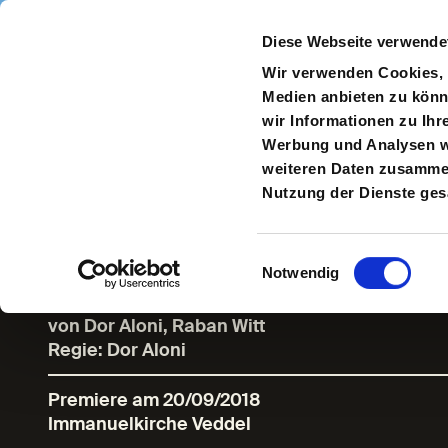
Direkt zum Inhalt
Diese Webseite verwende
Navigate
to
S
Wir verwenden Cookies, u
Homepage
Medien anbieten zu könn
wir Informationen zu Ihr
Werbung und Analysen we
weiteren Daten zusammen,
about:blank
Nutzung der Dienste ge
Einwilligungsauswahl
Notwendig
NEW HAMBURG FESTIVAL »SoliPolis«
von Dor Aloni, Raban Witt
Regie: Dor Aloni
Premiere am 20/09/2018
Immanuelkirche Veddel