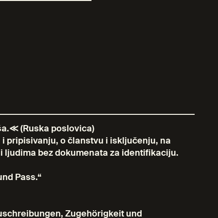
ša.≪ (Ruska poslovica)
pripisivanju, o članstvu i isključenju, na
 ljudima bez dokumenata za identifikaciju.
und Pass.“
schreibungen, Zugehörigkeit und