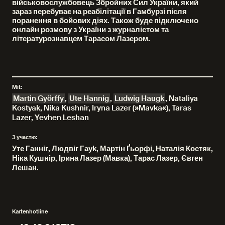
військовослужбовець Збройних Сил України, який
зараз перебуває на реабілітації в Гамбурзі після
поранення в бойових діях. Також буде підключено
онлайн розмову з України з журналістом та
літературознавцем Тарасом Лазером.
Mit:
Martin Györffy
,
Ute Hannig
,
Ludwig Haugk
,
Nataliya
Kostyak, Nika Kushnir, Iryna Lazer (»Mavka«), Taras
Lazer, Yevhen Leshan
З участю:
Уте Ганніг, Людвіг Гауk, Мартін Ґьорфі, Наталія Костяк,
Ніка Кушнір, Ірина Лазер (Мавка), Тарас Лазер, Євген
Лешан.
Kartenhotline