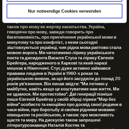
стає темою. У жодній літературній формі автори так
інтенсивно не вивчають звуки, ритм та значення мови,
як у поезії. Тому 15 січня буде присвячено українській
Nur notwendige Cookies verwenden
ліриці. На основі віршів та досвіду наших гостей ми
говоритимемо про опірність мови в часи війни, а
також про мову як жертву насильства. Україна,
говорячи про мову, завжди говорить про
багатомовність, про пригнічення української мови в
минулому та про конфлікт, з яким сьогодні
зіштовхуються українці, чия рідна мова раптово стала
мовою ворога. Ми читатимемо лірику українського
поета та дисидента Василя Стуса та лірику Євгенія
Брейгера, народженого в Харкові та який наразі
мешкає в Німеччині. Стус дуже активно займався
правами людини в Україні в 1960-х роках та
українською мовою, за що його засудили до понад 20
років ув'язнення. Він писав звідти: "Ми летимо у
майбутнє, навіть якщо це коштуватиме нам життя. Ми
не здамося. Ми протистоїмо". Дві генерації пізніше
пише Євгеній Брейгер у своїй збірці лірики "Мир без
війни" особисто та емоційно про досвід своєї родини в
часи війни, про боротьбу зі своїми рідними мовами -
німецькою та російською, а також: про можливість
щастя та миру. На дискусію також запрошені
літературознавиця Наталія Костяк та