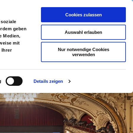
Cookies zulassen
meldung
Menü
 soziale
ßerdem geben
Auswahl erlauben
e Medien,
weise mit
Nur notwendige Cookies
 Ihrer
OnEarth
verwenden
g
Details zeigen