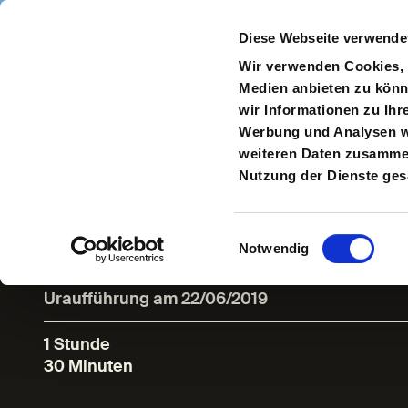
Direkt zum Inhalt
Diese Webseite verwende
Navigate
to
S
Wir verwenden Cookies, u
Homepage
Medien anbieten zu könn
wir Informationen zu Ihr
Werbung und Analysen we
weiteren Daten zusammen,
TheGreatestS
Nutzung der Dienste ge
Einwilligungsauswahl
Notwendig
Uraufführung am 22/06/2019
1 Stunde
30 Minuten