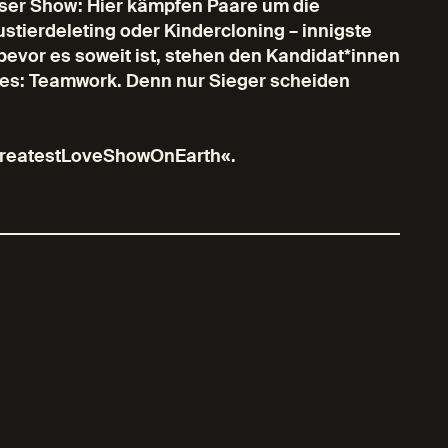
ieser Show: Hier kämpfen Paare um die
tierdeleting oder Kindercloning – innigste
evor es soweit ist, stehen den Kandidat*innen
t es: Teamwork. Denn nur Sieger scheiden
GreatestLoveShowOnEarth«.