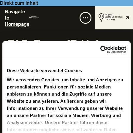
Direkt zum Inhalt
Navigate
to
Homepage
FAQ-Room 17: Heinz
Bude: Angst, Hass,
Hoffnung
Diese Webseite verwendet Cookies
Wir verwenden Cookies, um Inhalte und Anzeigen zu
personalisieren, Funktionen für soziale Medien
Premiere am 13/02/2017
SchauSpielHaus
anbieten zu können und die Zugriffe auf unsere
Website zu analysieren. Außerdem geben wir
1 Stunde
Informationen zu Ihrer Verwendung unserer Website
30 Minuten
an unsere Partner für soziale Medien, Werbung und
Analysen weiter. Unsere Partner führen diese
Informationen möglicherweise mit weiteren Daten