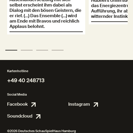
Hübners Untersuchu
selbst erscheint ihm dabei als
das Energiezentrum
Dialog mit den bösen Geistern, die
Aufführung, ihr abw
er rief. (…) Das Ensemble (…) wird
witternder Instinkt.
am Ende mit Bravos und reichlich
Applaus belohnt.
Kartenhotline
+49 40 248713
+49 40 248713
Social Media
Facebook
Instagram
Facebook
Instagr
Soundcloud
Soundcloud
©2026 Deutsches SchauSpielHaus Hamburg