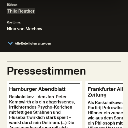
Bühne:
Thilo Reuther
Kostüme:
Nina von Mechow
Alle Beteiligten anzeigen
Pressestimmen
Hamburger Abendblatt
Frankfurter All
Zeitung
Raskolnikov – den Jan-Peter
Kampwirth als ein abgerissenes,
Als Raskolnikows G
irrlichterndes Psycho-Kerlchen
Porfirij Petrowitsch 
mit fettigen Strähnen und
Hübner ein zupacken
Flusebart wirklich stark spielt –
wie aus dem Sonnt
wankt durch ein Delirium. (…) Die
ein Philosoph mit P
Auseinandersetzung mit sich