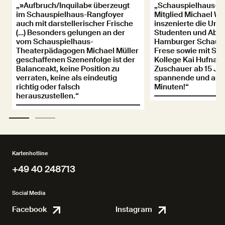
„»Aufbruch/Inquilab« überzeugt
„Schauspielhaus-E
im Schauspielhaus-Rangfoyer
Mitglied Michael W
auch mit darstellerischer Frische
inszenierte die Ura
(…) Besonders gelungen an der
Studenten und Abso
vom Schauspielhaus-
Hamburger Schausp
Theaterpädagogen Michael Müller
Frese sowie mit Sch
geschaffenen Szenenfolge ist der
Kollege Kai Hufnage
Balanceakt, keine Position zu
Zuschauer ab 15 Ja
verraten, keine als eindeutig
spannende und auf
richtig oder falsch
Minuten!“
herauszustellen.“
Kartenhotline
+49 40 248713
+49 40 248713
Social Media
Facebook
Instagram
Facebook
Instagr