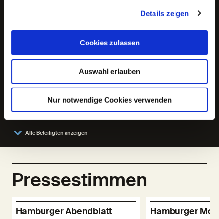
Ahmet Kalebas, Sebastian Kreuzer, Betül Okur, Dirk
Details zeigen
Stierand
Regie:
Cookies zulassen
Michael Weber
Bühne und Kostüme:
Auswahl erlauben
Franz Dittrich
Dramaturgie:
Nur notwendige Cookies verwenden
Michael Müller
Alle Beteiligten anzeigen
Pressestimmen
Hamburger Abendblatt
Hamburger Mor