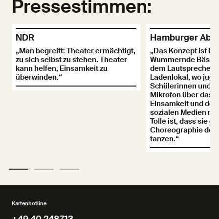
Pressestimmen:
NDR
Hamburger Aben
„Man begreift: Theater ermächtigt,
„Das Konzept ist be
zu sich selbst zu stehen. Theater
Wummernde Bässe 
kann helfen, Einsamkeit zu
dem Lautsprecher v
überwinden.“
Ladenlokal, wo juge
Schülerinnen und S
Mikrofon über das
Einsamkeit und den 
sozialen Medien ref
Tolle ist, dass sie d
Choreographie der 
tanzen.“
Kartenhotline
+49 40 248713
+49 40 248713