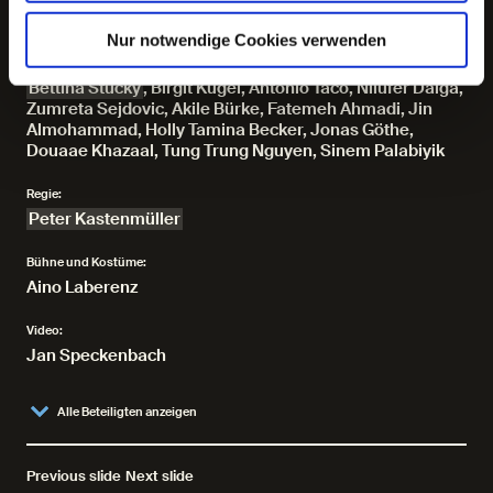
Nur notwendige Cookies verwenden
Es spielen:
Jan-Peter Kampwirth
,
Lars Rudolph
,
Thilo Schölpen
,
Bettina Stucky
,
Birgit Kügel, Antonio Taco, Nilüfer Dalga,
Zumreta Sejdovic, Akile Bürke, Fatemeh Ahmadi, Jin
Almohammad, Holly Tamina Becker, Jonas Göthe,
Douaae Khazaal, Tung Trung Nguyen, Sinem Palabiyik
Regie:
Peter Kastenmüller
Bühne und Kostüme:
Aino Laberenz
Video:
Jan Speckenbach
Alle Beteiligten anzeigen
Previous slide
Next slide