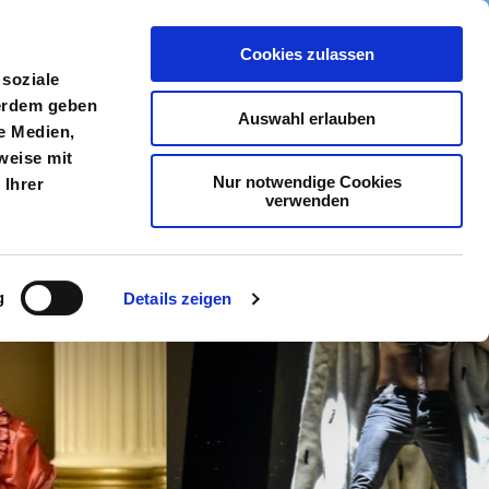
Cookies zulassen
meldung
Menü
 soziale
ßerdem geben
Auswahl erlauben
e Medien,
weise mit
Nur notwendige Cookies
 Ihrer
verwenden
g
Details zeigen