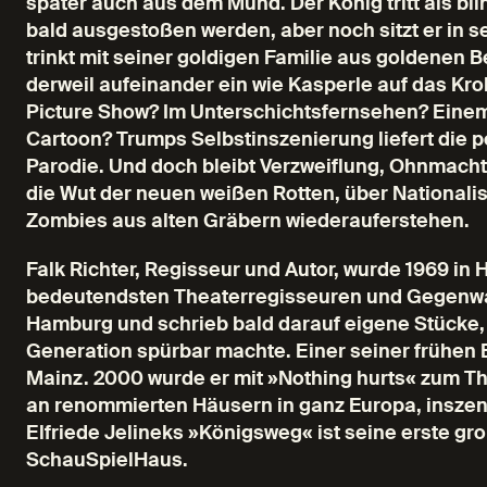
später auch aus dem Mund. Der König tritt als blin
bald ausgestoßen werden, aber noch sitzt er in 
trinkt mit seiner goldigen Familie aus goldenen
derweil aufeinander ein wie Kasperle auf das Krok
Picture Show? Im Unterschichtsfernsehen? Einem
Cartoon? Trumps Selbstinszenierung liefert die pe
Parodie. Und doch bleibt Verzweiflung, Ohnmach
die Wut der neuen weißen Rotten, über National
Zombies aus alten Gräbern wiederauferstehen.
Falk Richter, Regisseur und Autor, wurde 1969 in
bedeutendsten Theaterregisseuren und Gegenwart
Hamburg und schrieb bald darauf eigene Stücke, i
Generation spürbar machte. Einer seiner frühen E
Mainz. 2000 wurde er mit »Nothing hurts« zum Th
an renommierten Häusern in ganz Europa, inszeni
Elfriede Jelineks »Königsweg« ist seine erste g
SchauSpielHaus.