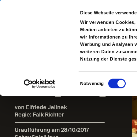
Direkt zum Inhalt
Diese Webseite verwende
Navigate
to
S
Wir verwenden Cookies, u
Homepage
Medien anbieten zu könn
wir Informationen zu Ihr
Zur
Werbung und Analysen we
vorherigen
weiteren Daten zusammen,
Seite
Nutzung der Dienste ge
Am
Königsweg
Einwilligungsauswahl
Notwendig
von Elfriede Jelinek
Regie: Falk Richter
Uraufführung am 28/10/2017