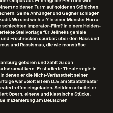
der Ödipus auf. Er bringt die Pest und wird
seinem goldenen Turm auf goldenen Stühlchen,
 Bechern. Seine Anhänger und Gegner schlagen
odil. Wo sind wir hier? In einer Monster Horror
 schlechten Imperator-Film? In einem Helden-
rfekte Steilvorlage für Jelineks geniale
t und Erschrecken spürbar: über den Hass und
ismus und Rassismus, die wie monströse
 Hamburg geboren und zählt zu den
sdramatikern. Er studierte Theaterregie in
n denen er die Nicht-Verfasstheit seiner
rfolge war »Gott ist ein DJ« am Staatstheater
eatertreffen eingeladen. Seitdem arbeitet er
ert Opern, eigene und klassische Stücke.
roße Inszenierung am Deutschen