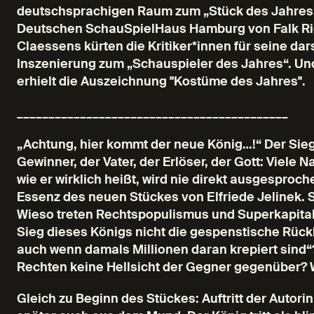
deutschsprachigen Raum zum „Stück des Jahres“
Deutschen SchauSpielHaus Hamburg von Falk Rich
Claessens kürten die Kritiker*innen für seine da
Inszenierung zum „Schauspieler des Jahres“. U
erhielt die Auszeichnung "Kostüme des Jahres".
___________________________________________
„Achtung, hier kommt der neue König…!“ Der Siege
Gewinner, der Vater, der Erlöser, der Gott: Viele
wie er wirklich heißt, wird nie direkt ausgesproch
Essenz des neuen Stückes von Elfriede Jelinek. Si
Wieso treten Rechtspopulismus und Superkapita
Sieg dieses Königs nicht die gespenstische Rückk
auch wenn damals Millionen daran krepiert sind“
Rechten keine Hellsicht der Gegner gegenüber? W
Gleich zu Beginn des Stückes: Auftritt der Autorin