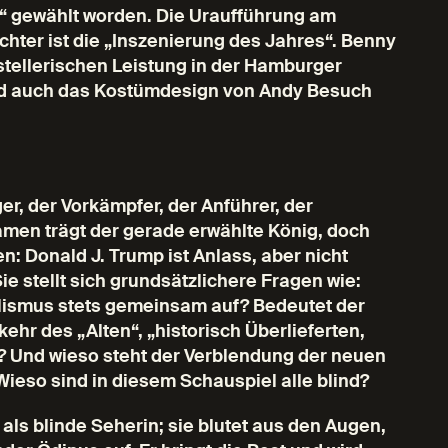
 gewählt worden. Die Uraufführung am
ter ist die „Inszenierung des Jahres“. Benny
rstellerischen Leistung in der Hamburger
nd auch das Kostümdesign von Andy Besuch
r, der Vorkämpfer, der Anführer, der
 Namen trägt der gerade erwählte König, doch
en: Donald J. Trump ist Anlass, aber nicht
e stellt sich grundsätzlichere Fragen wie:
lismus stets gemeinsam auf? Bedeutet der
ehr des „Alten“, „historisch Überlieferten,
? Und wieso steht der Verblendung der neuen
ieso sind in diesem Schauspiel alle blind?
 als blinde Seherin; sie blutet aus den Augen,