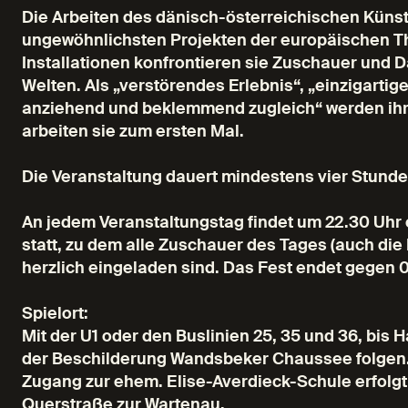
Die Arbeiten des dänisch-österreichischen Küns
ungewöhnlichsten Projekten der europäischen T
Installationen konfrontieren sie Zuschauer und Da
Welten. Als „verstörendes Erlebnis“, „einzigart
anziehend und beklemmend zugleich“ werden ih
arbeiten sie zum ersten Mal.
Die Veranstaltung dauert mindestens vier Stunde
An jedem Veranstaltungstag findet um 22.30 Uhr
statt, zu dem alle Zuschauer des Tages (auch di
herzlich eingeladen sind. Das Fest endet gegen 0
Spielort:
Mit der U1 oder den Buslinien 25, 35 und 36, bis 
der Beschilderung Wandsbeker Chaussee folgen. 
Zugang zur ehem. Elise-Averdieck-Schule erfolgt 
Querstraße zur Wartenau.