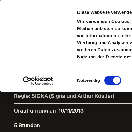
Direkt zum Inhalt
Diese Webseite verwende
Navigate
to
S
Wir verwenden Cookies, u
Homepage
Medien anbieten zu könn
wir Informationen zu Ihr
Werbung und Analysen we
weiteren Daten zusammen,
Schwarze Aug
Nutzung der Dienste ge
Einwilligungsauswahl
Notwendig
Eine Performance-Installation von SIGNA
Regie: SIGNA (Signa und Arthur Köstler)
Uraufführung am 16/11/2013
5 Stunden