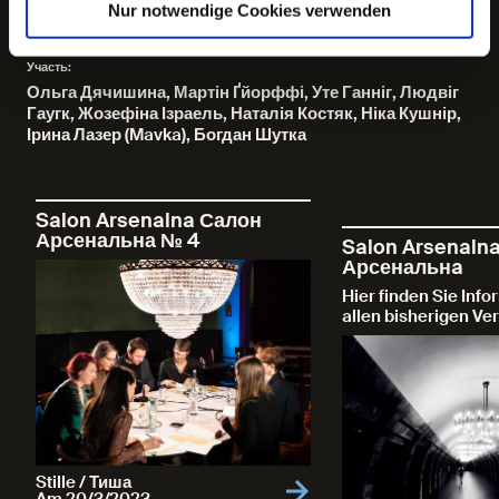
Haugk
,
Josefine Israel
,
Nataliya Kostyak
,
Nika Kushnir
,
Nur notwendige Cookies verwenden
Iryna Lazer (Mavka)
,
Bohdan Shutka
Участь:
Ольга Дячишина, Мартін Ґйорффі, Уте Ганніг, Людвіг
Гаугк, Жозефіна Ізраель, Наталія Костяк, Ніка Кушнір,
Ірина Лазер (Mavka), Богдан Шутка
Salon Arsenalna Салон
Арсенальна № 4
Salon Arsenaln
Арсенальнa
Hier finden Sie Inf
allen bisherigen Ve
Stille / Тиша
Am 20/3/2023