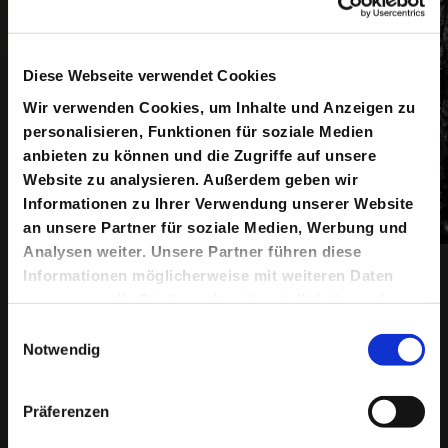
Diese Webseite verwendet Cookies
Wir verwenden Cookies, um Inhalte und Anzeigen zu
personalisieren, Funktionen für soziale Medien
anbieten zu können und die Zugriffe auf unsere
Website zu analysieren. Außerdem geben wir
Informationen zu Ihrer Verwendung unserer Website
an unsere Partner für soziale Medien, Werbung und
Analysen weiter. Unsere Partner führen diese
Copyright ©: Maris Eufinger
Informationen möglicherweise mit weiteren Daten
zusammen, die Sie ihnen bereitgestellt haben oder
die sie im Rahmen Ihrer Nutzung der Dienste
Einwilligungsauswahl
gesammelt haben.
Notwendig
Keine aktuellen Termine
Präferenzen
Die Reihe »Kinder des Widerstands« ist ein