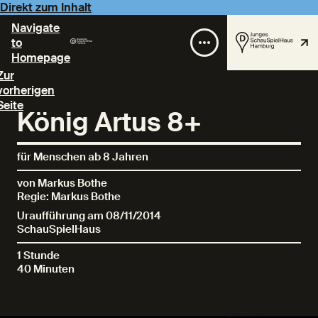
Direkt zum Inhalt
Navigate
to
Homepage
Zur
vorherigen
Seite
König Artus 8+
für Menschen ab 8 Jahren
von Markus Bothe
Regie: Markus Bothe
Uraufführung am 08/11/2014
SchauSpielHaus
1 Stunde
40 Minuten