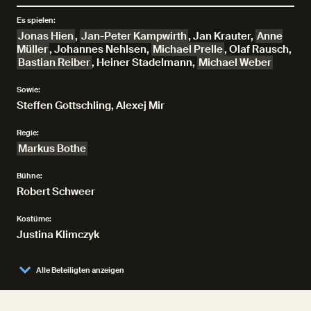
Es spielen:
Jonas Hien
,
Jan-Peter Kampwirth
,
Jan Krauter
,
Anne
Müller
,
Johannes Nehlsen
,
Michael Prelle
,
Olaf Rausch
,
Bastian Reiber
,
Heiner Stadelmann
,
Michael Weber
Sowie:
Steffen Gottschling, Alexej Mir
Regie:
Markus Bothe
Bühne:
Robert Schweer
Kostüme:
Justina Klimczyk
Alle Beteiligten anzeigen