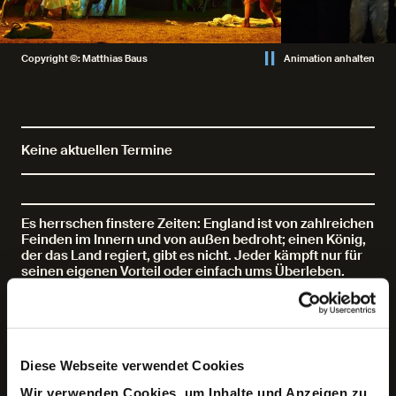
Copyright ©: Matthias Baus
Animation anhalten
Keine aktuellen Termine
Es herrschen finstere Zeiten: England ist von zahlreichen
Feinden im Innern und von außen bedroht; einen König,
der das Land regiert, gibt es nicht. Jeder kämpft nur für
seinen eigenen Vorteil oder einfach ums Überleben.
Nichts von Rittertugenden, nichts von Heldentaten; Mord
und Totschlag statt Ruhm und Ehre. Da ist schon ein
Wunder nötig, um das Land zu retten.
Der junge Artus wächst als Stiefsohn bei Sir Hector
Diese Webseite verwendet Cookies
heran und träumt davon, dass irgendwann alles besser
wird. Zum Beispiel, dass Kaye, sein Stiefbruder, oder
Wir verwenden Cookies, um Inhalte und Anzeigen zu