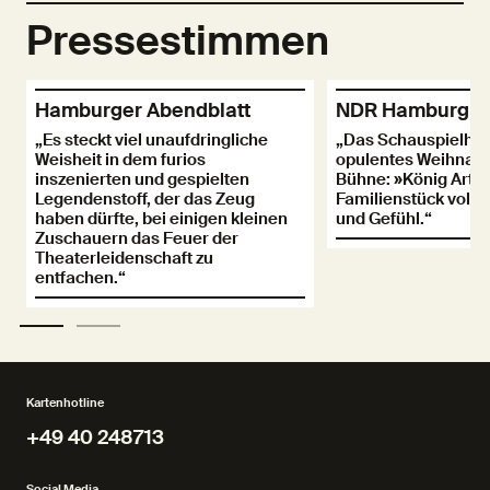
Pressestimmen
Hamburger Abendblatt
NDR Hamburg J
„Es steckt viel unaufdringliche
„Das Schauspielhaus
Weisheit in dem furios
opulentes Weihnach
inszenierten und gespielten
Bühne: »König Artus
Legendenstoff, der das Zeug
Familienstück voller
haben dürfte, bei einigen kleinen
und Gefühl.“
Zuschauern das Feuer der
Theaterleidenschaft zu
entfachen.“
Kartenhotline
+49 40 248713
+49 40 248713
Social Media