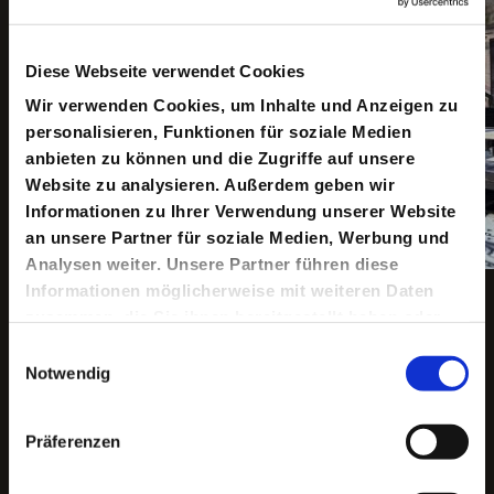
Diese Webseite verwendet Cookies
Wir verwenden Cookies, um Inhalte und Anzeigen zu
personalisieren, Funktionen für soziale Medien
anbieten zu können und die Zugriffe auf unsere
Website zu analysieren. Außerdem geben wir
Informationen zu Ihrer Verwendung unserer Website
an unsere Partner für soziale Medien, Werbung und
Analysen weiter. Unsere Partner führen diese
Copyright ©: Maris Eufinger
Informationen möglicherweise mit weiteren Daten
zusammen, die Sie ihnen bereitgestellt haben oder
die sie im Rahmen Ihrer Nutzung der Dienste
Einwilligungsauswahl
gesammelt haben.
Notwendig
Keine aktuellen Termine
Präferenzen
Viele Ostdeutsche in Hamburg begleitet ein