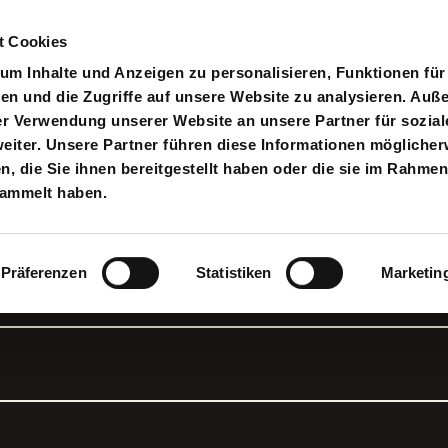
t Cookies
pielplan
Suche
Anmelden
An
Toggle search input
m Inhalte und Anzeigen zu personalisieren, Funktionen für
en und die Zugriffe auf unsere Website zu analysieren. Au
er Verwendung unserer Website an unsere Partner für sozial
iter. Unsere Partner führen diese Informationen möglicher
 die Sie ihnen bereitgestellt haben oder die sie im Rahmen
t glänzend
sammelt haben.
Präferenzen
Statistiken
Marketin
 Lesereihe