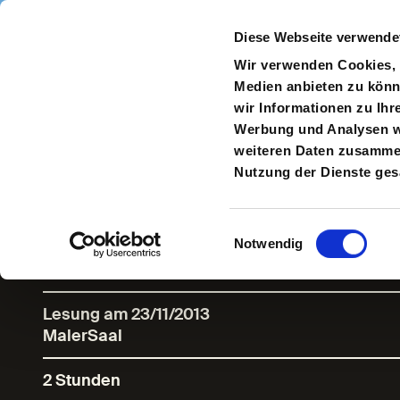
Direkt zum Inhalt
Diese Webseite verwende
Navigate
to
S
Wir verwenden Cookies, u
Homepage
Medien anbieten zu könn
wir Informationen zu Ihr
Werbung und Analysen we
weiteren Daten zusammen,
Die Zukunft is
Nutzung der Dienste ge
Einwilligungsauswahl
Notwendig
Geschichten vom Weltuntergang / Auftakt der
Lesung am 23/11/2013
MalerSaal
2 Stunden