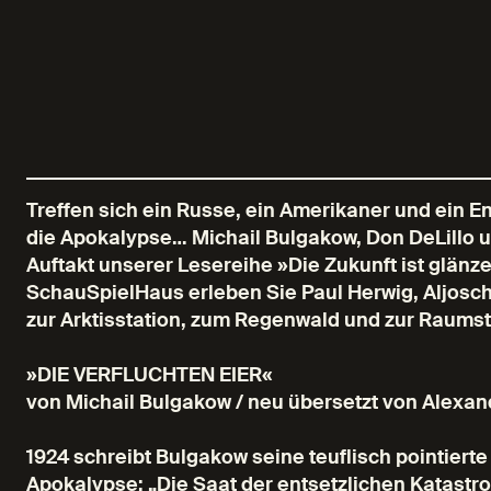
Treffen sich ein Russe, ein Amerikaner und ein 
die Apokalypse… Michail Bulgakow, Don DeLillo u
Auftakt unserer Lesereihe »Die Zukunft ist glänz
SchauSpielHaus erleben Sie Paul Herwig, Aljosc
zur Arktisstation, zum Regenwald und zur Raums
»DIE VERFLUCHTEN EIER«
von Michail Bulgakow / neu übersetzt von Alexan
1924 schreibt Bulgakow seine teuflisch pointie
Apokalypse: „Die Saat der entsetzlichen Katastrop