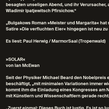
besagten unseligen Abend, und ihr Verursacher, au
Wladimir Ipatjewitsch Pfirsichow.“
„Bulgakows Roman »Meister und Margarita« hat s
Satire »Die verfluchten Eier« hingegen ist neu zu
Es liest: Paul Herwig / MarmorSaal (Tropenwald)
»SOLAR«
von Ian McEwan
Seit der Physiker Michael Beard den Nobelpreis e
beschäftigt, „mit minimalen Variationen immer wi
kommt ihm die Einladung eines Kongresses am N
mit Künstlern und Wissenschaftlern gerade rech
„Zuerst einmal: Dieses Buch ist lustig. Es ist so 