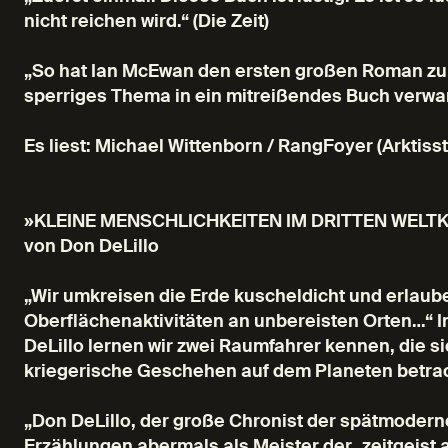
nicht reichen wird.“ (Die Zeit)
„So hat Ian McEwan den ersten großen Roman zu
sperriges Thema in ein mitreißendes Buch verwan
Es liest: Michael Wittenborn / RangFoyer (Arktisst
»KLEINE MENSCHLICHKEITEN IM DRITTEN WELTK
von Don DeLillo
„Wir umkreisen die Erde kuscheldicht und erlauben
Oberflächenaktivitäten an unbereisten Orten…“ 
DeLillo lernen wir zwei Raumfahrer kennen, die 
kriegerische Geschehen auf dem Planeten betra
„Don DeLillo, der große Chronist der spätmoderne
Erzählungen abermals als Meister der ‚zeitgeist 