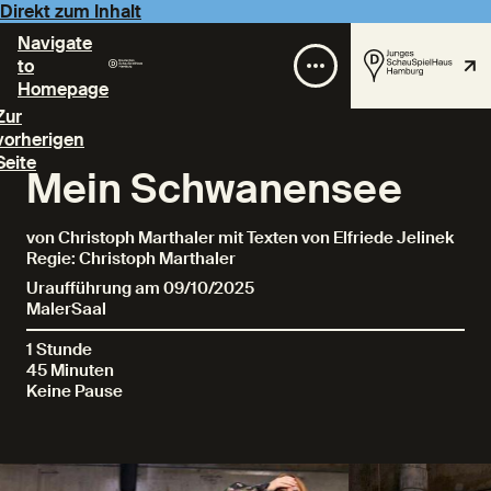
Direkt zum Inhalt
Navigate
to
Homepage
Zur
vorherigen
Seite
Mein Schwanensee
von Christoph Marthaler mit Texten von Elfriede Jelinek
Regie: Christoph Marthaler
Uraufführung am 09/10/2025
MalerSaal
1 Stunde
45 Minuten
Keine Pause