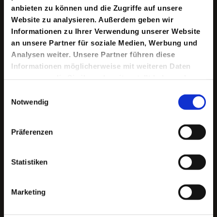
die Dinge stehen, wird es alles andere als ein
anbieten zu können und die Zugriffe auf unsere
klassisches Ballett. Mit »Mein Schwanensee« schließt
Website zu analysieren. Außerdem geben wir
sich die Beschäftigung mit diesen weltzugewandten
Informationen zu Ihrer Verwendung unserer Website
Weltflüchtigen nun zu einer Trilogie.
an unsere Partner für soziale Medien, Werbung und
Analysen weiter. Unsere Partner führen diese
Mit:
Informationen möglicherweise mit weiteren Daten
Magne Håvard Brekke
,
Bendix Dethleffsen
,
Fee Aviv
zusammen, die Sie ihnen bereitgestellt haben oder
Dubois
,
Josefine Israel
,
Sasha Rau
,
Samuel Weiss
die sie im Rahmen Ihrer Nutzung der Dienste
Einwilligungsauswahl
gesammelt haben.
Notwendig
Regie:
Christoph Marthaler
Präferenzen
Bühne:
Duri Bischoff
Statistiken
Kostüme:
Sara Kittelmann
Marketing
Alle Beteiligten anzeigen