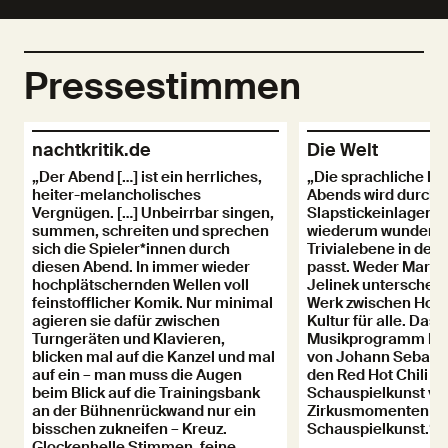
Pressestimmen
nachtkritik.de
Die Welt
„Der Abend […] ist ein herrliches,
„Die sprachliche K
heiter-melancholisches
Abends wird durch h
Vergnügen. […] Unbeirrbar singen,
Slapstickeinlagen e
summen, schreiten und sprechen
wiederum wundervol
sich die Spieler*innen durch
Trivialebene in den
diesen Abend. In immer wieder
passt. Weder Marth
hochplätschernden Wellen voll
Jelinek unterscheid
feinstofflicher Komik. Nur minimal
Werk zwischen Hoch
agieren sie dafür zwischen
Kultur für alle. Das
Turngeräten und Klavieren,
Musikprogramm Mart
blicken mal auf die Kanzel und mal
von Johann Sebasti
auf ein – man muss die Augen
den Red Hot Chili P
beim Blick auf die Trainingsbank
Schauspielkunst v
an der Bühnenrückwand nur ein
Zirkusmomenten bis
bisschen zukneifen – Kreuz.
Schauspielkunst.“
Glockenhelle Stimmen, feine