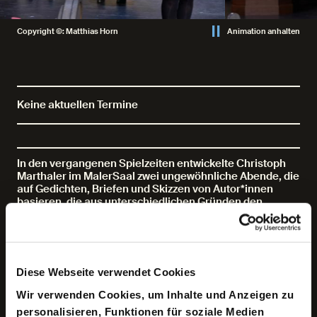
Copyright ©: Matthias Horn
Animation anhalten
Keine aktuellen Termine
In den vergangenen Spielzeiten entwickelte Christoph
Marthaler im MalerSaal zwei ungewöhnliche Abende, die
auf Gedichten, Briefen und Skizzen von Autor*innen
basieren, die aus unterschiedlichen Gründen den
vollständigen Rückzug in Zimmer (Emily Dickinson) und
Türme (Friedrich Hölderlin) wählten, um aus kleinsten
Räumen größte Literatur hervorzubringen. Nach »Die
Sorglosschlafenden, die Frischaufgeblühten« und »Im
Namen der Brise« geht es nunmehr um eher unbekannte
Diese Webseite verwendet Cookies
Teile des Werks der österreichischen Schriftstellerin
Elfriede Jelinek, die aus ihren Wohnungen in Wien und
Wir verwenden Cookies, um Inhalte und Anzeigen zu
München heraus das freidrehende Weltgeschehen
personalisieren, Funktionen für soziale Medien
seziert und unverwechselbar zur Sprache bringt. So wie