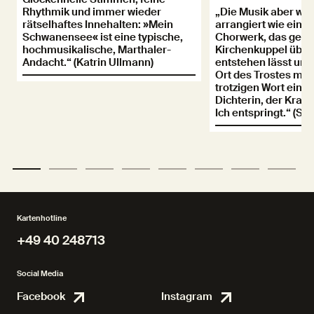
Rhythmik und immer wieder
„Die Musik aber wir
rätselhaftes Innehalten: »Mein
arrangiert wie ein s
Schwanensee« ist eine typische,
Chorwerk, das gefüh
hochmusikalische, Marthaler-
Kirchenkuppel über
Andacht.“ (Katrin Ullmann)
entstehen lässt und
Ort des Trostes mac
trotzigen Wort eine
Dichterin, der Kraft 
Ich entspringt.“ (St
Kartenhotline
+49 40 248713
+49 40 248713
Social Media
Facebook
Instagram
Facebook
Instagr