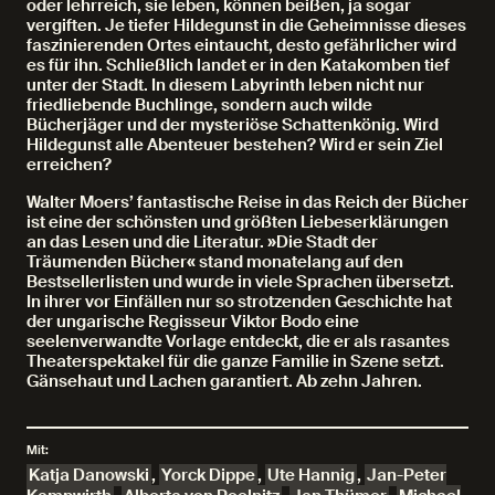
oder lehrreich, sie leben, können beißen, ja sogar
vergiften. Je tiefer Hildegunst in die Geheimnisse dieses
faszinierenden Ortes eintaucht, desto gefährlicher wird
es für ihn. Schließlich landet er in den Katakomben tief
unter der Stadt. In diesem Labyrinth leben nicht nur
friedliebende Buchlinge, sondern auch wilde
Bücherjäger und der mysteriöse Schattenkönig. Wird
Hildegunst alle Abenteuer bestehen? Wird er sein Ziel
erreichen?
Walter Moers’ fantastische Reise in das Reich der Bücher
ist eine der schönsten und größten Liebeserklärungen
an das Lesen und die Literatur. »Die Stadt der
Träumenden Bücher« stand monatelang auf den
Bestsellerlisten und wurde in viele Sprachen übersetzt.
In ihrer vor Einfällen nur so strotzenden Geschichte hat
der ungarische Regisseur Viktor Bodo eine
seelenverwandte Vorlage entdeckt, die er als rasantes
Theaterspektakel für die ganze Familie in Szene setzt.
Gänsehaut und Lachen garantiert. Ab zehn Jahren.
Mit:
Katja Danowski
,
Yorck Dippe
,
Ute Hannig
,
Jan-Peter