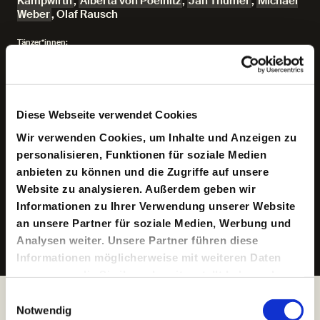
Kampwirth
,
Alberta von Poelnitz
,
Jan Thümer
,
Michael
Weber
,
Olaf Rausch
Tänzer*innen:
Clara Bähr, Daria Barbone, Alessia Marra, Alanna
Reimpell Bravo, Rodolpho Sagbo, Edwin E. Sanchez,
Cristina Vaino
Diese Webseite verwendet Cookies
Regie:
Viktor Bodo
Wir verwenden Cookies, um Inhalte und Anzeigen zu
personalisieren, Funktionen für soziale Medien
Bühne:
anbieten zu können und die Zugriffe auf unsere
Zita Schnabel
Website zu analysieren. Außerdem geben wir
Kostüme:
Informationen zu Ihrer Verwendung unserer Website
Eszter Kálmán
an unsere Partner für soziale Medien, Werbung und
Analysen weiter. Unsere Partner führen diese
Alle Beteiligten anzeigen
Informationen möglicherweise mit weiteren Daten
zusammen, die Sie ihnen bereitgestellt haben oder
die sie im Rahmen Ihrer Nutzung der Dienste
Einwilligungsauswahl
gesammelt haben.
Notwendig