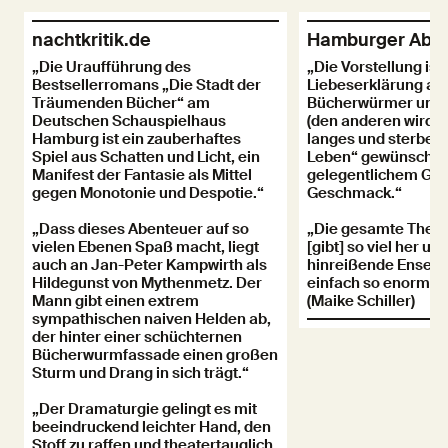
nachtkritik.de
Hamburger Aben
„Die Uraufführung des
„Die Vorstellung ist
Bestsellerromans „Die Stadt der
Liebeserklärung an 
Träumenden Bücher“ am
Bücherwürmer und 
Deutschen Schauspielhaus
(den anderen wird f
Hamburg ist ein zauberhaftes
langes und sterben
Spiel aus Schatten und Licht, ein
Leben“ gewünscht) 
Manifest der Fantasie als Mittel
gelegentlichem Gei
gegen Monotonie und Despotie.“
Geschmack.“
„Dass dieses Abenteuer auf so
„Die gesamte Thea
vielen Ebenen Spaß macht, liegt
[gibt] so viel her un
auch an Jan-Peter Kampwirth als
hinreißende Ensembl
Hildegunst von Mythenmetz. Der
einfach so enorm lus
Mann gibt einen extrem
(Maike Schiller)
sympathischen naiven Helden ab,
der hinter einer schüchternen
Bücherwurmfassade einen großen
Sturm und Drang in sich trägt.“
„Der Dramaturgie gelingt es mit
beeindruckend leichter Hand, den
Stoff zu raffen und theatertauglich