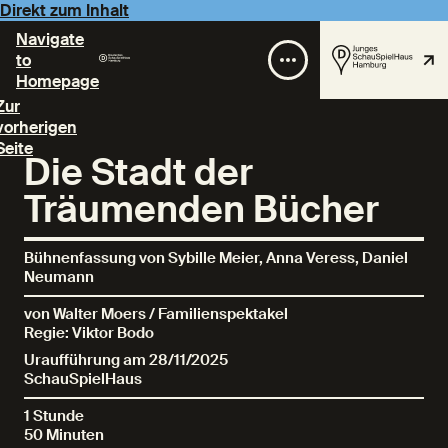
Direkt zum Inhalt
Navigate
to
Homepage
Zur
vorherigen
Seite
Die Stadt der
Träumenden Bücher
Bühnenfassung von Sybille Meier, Anna Veress, Daniel
Neumann
von Walter Moers / Familienspektakel
Regie: Viktor Bodo
Uraufführung am 28/11/2025
SchauSpielHaus
1 Stunde
50 Minuten