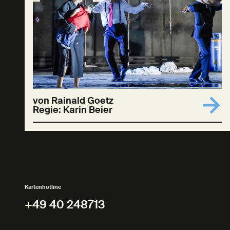
von Rainald Goetz
Regie: Karin Beier
Kartenhotline
+49 40 248713
+49 40 248713