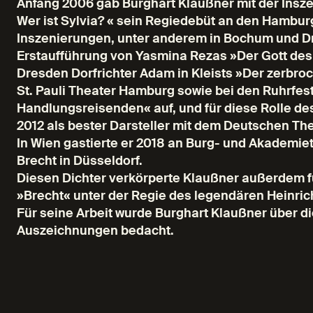
Anfang 2006 gab Burghart Klaußner mit der Insz
Wer ist Sylvia? « sein Regiedebüt an den Hambu
Inszenierungen, unter anderem in Bochum und Dr
Erstaufführung von Yasmina Rezas »Der Gott des G
Dresden Dorfrichter Adam in Kleists »Der zerbro
St. Pauli Theater Hamburg sowie bei den Ruhrfests
Handlungsreisenden« auf, und für diese Rolle d
2012 als bester Darsteller mit dem Deutschen The
In Wien gastierte er 2018 an Burg- und Akademieth
Brecht in Düsseldorf.
Diesen Dichter verkörperte Klaußner außerdem 
»Brecht« unter der Regie des legendären Heinrich
Für seine Arbeit wurde Burghart Klaußner über di
Auszeichnungen bedacht.