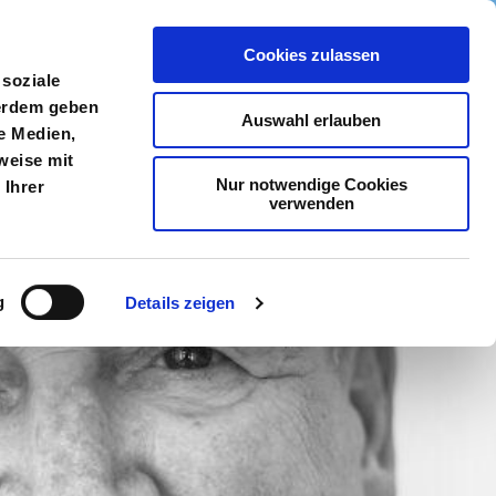
Cookies zulassen
meldung
Menü
 soziale
ßerdem geben
Auswahl erlauben
e Medien,
weise mit
Nur notwendige Cookies
 Ihrer
verwenden
g
Details zeigen