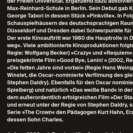
der Freien Universität. Ergänzend dazu absolvier
Max-Reinhard-Schule in Berlin. Sein Debut gab Kl
George Tabori in dessen Stück »Pinkville«. In Fol
Schauspielhäusern des deutschsprachigen Raum
Düsseldorf und Dresden dabei Schwerpunkte für z
Der erste Kinoauftritt war 1980 die Hauptrolle in 
weg«. Viele ambitionierte Kinoproduktionen folgt
Regie: Wolfgang Becker) »Crazy« und »Requiem« 
preisgekrönte Film »Good Bye, Lenin! « (2002, Re
»Die fetten Jahre sind vorbei« (Regie Hans Weing
Winslet, die Oscar-nominierte Verfilmung des g
Stephen Daldry). Ebenfalls für den Oscar nominie
Spielberg) und natürlich »Das weiße Band« in der
dem außerordentlich erfolgreichen Film »Der Staat 
und erneut unter der Regie von Stephen Daldry, sp
Serie »The Crown« den Pädagogen Kurt Hahn, Erzi
dessen Sohn Charles.