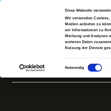
Direkt zum Inhalt
Diese Webseite verwende
Navigate
to
S
Wir verwenden Cookies, u
Homepage
Medien anbieten zu könn
wir Informationen zu Ihr
Werbung und Analysen we
weiteren Daten zusammen,
Burghart
Nutzung der Dienste ge
Klaußner
Einwilligungsauswahl
Notwendig