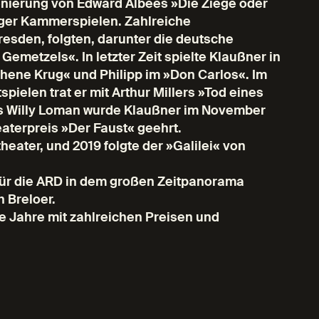
enierung von Edward Albees »Die Ziege oder
rger Kammerspielen. Zahlreiche
esden, folgten, darunter die deutsche
emetzels«. In letzter Zeit spielte Klaußner in
chene Krug« und Philipp im »Don Carlos«. Im
pielen trat er mit Arthur Millers »Tod eines
es Willy Loman wurde Klaußner im November
aterpreis »Der Faust« geehrt.
eater, und 2019 folgte der »Galilei« von
für die ARD in dem großen Zeitpanorama
 Breloer.
e Jahre mit zahlreichen Preisen und