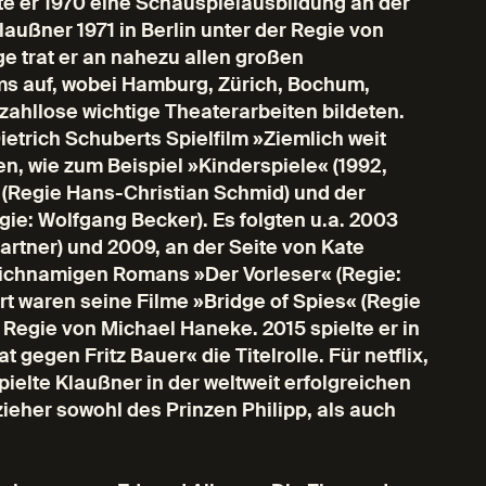
te er 1970 eine Schauspielausbildung an der
außner 1971 in Berlin unter der Regie von
ge trat er an nahezu allen großen
s auf, wobei Hamburg, Zürich, Bochum,
ahllose wichtige Theaterarbeiten bildeten.
Dietrich Schuberts Spielfilm »Ziemlich weit
en, wie zum Beispiel »Kinderspiele« (1992,
(Regie Hans-Christian Schmid) und der
gie: Wolfgang Becker). Es folgten u.a. 2003
artner) und 2009, an der Seite von Kate
leichnamigen Romans »Der Vorleser« (Regie:
rt waren seine Filme »Bridge of Spies« (Regie
 Regie von Michael Haneke. 2015 spielte er in
gegen Fritz Bauer« die Titelrolle. Für netflix,
ielte Klaußner in der weltweit erfolgreichen
eher sowohl des Prinzen Philipp, als auch