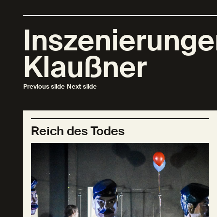
Inszenierunge
Klaußner
Previous slide
Next slide
Reich des Todes