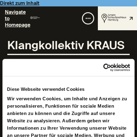
Direkt zum Inhalt
Navigate
to
Homepage
Klangkollektiv KRAUS
Diese Webseite verwendet Cookies
Wir verwenden Cookies, um Inhalte und Anzeigen zu
Lyrisch, bunt und unverschämt: KRAUS spannen live den
personalisieren, Funktionen für soziale Medien
großen emotionalen Bogen bedingungsloser Hingabe:
Es wird intensiv und tanzbar, intim und zärtlich. Das
anbieten zu können und die Zugriffe auf unsere
Klangkollektiv um Micha Krause beschäftigt sich mit
Website zu analysieren. Außerdem geben wir
queeren Ansichten, Neuen Narrativen und Songs abseits
Informationen zu Ihrer Verwendung unserer Website
von Stereotypen, mit Randale und Liebe, Sex und
Revolution. 2025 erscheint das neue Album »Terror
an unsere Partner für soziale Medien, Werbung und