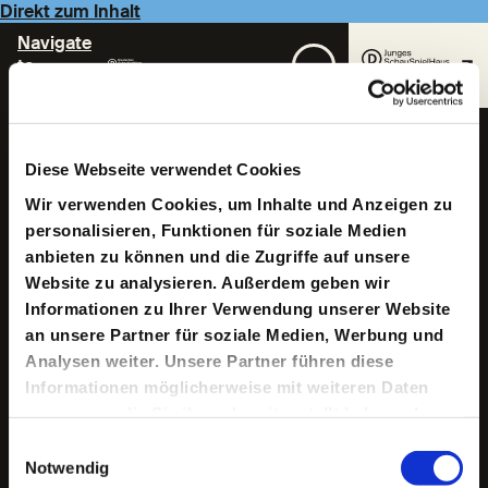
Direkt zum Inhalt
Navigate
to
Homepage
Nina von Mechow
Diese Webseite verwendet Cookies
Wir verwenden Cookies, um Inhalte und Anzeigen zu
personalisieren, Funktionen für soziale Medien
anbieten zu können und die Zugriffe auf unsere
Website zu analysieren. Außerdem geben wir
Informationen zu Ihrer Verwendung unserer Website
an unsere Partner für soziale Medien, Werbung und
Analysen weiter. Unsere Partner führen diese
Nina von Mechow wurde 1969 in Gießen geboren. Sie
studierte Bühnenbild und Kostüm an der Hochschule für
Informationen möglicherweise mit weiteren Daten
Bildende Künste Dresden, der Kunsthochschule Berlin
zusammen, die Sie ihnen bereitgestellt haben oder
Weißensee sowie der Hochschule für Film und
die sie im Rahmen Ihrer Nutzung der Dienste
Fernsehen "Konrad Wolf" in Potsdam. Seit 1999 arbeitete
Einwilligungsauswahl
sie als Kostümbildnerin mit zahlreichen
gesammelt haben.
Notwendig
Theaterregisseuren, u.a. Karin Henkel, Jossi Wieler,