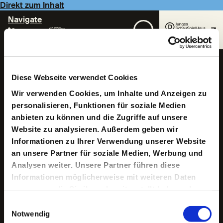
Direkt zum Inhalt
Navigate
to
Homepage
Stephan Krause
Diese Webseite verwendet Cookies
Wir verwenden Cookies, um Inhalte und Anzeigen zu
personalisieren, Funktionen für soziale Medien
anbieten zu können und die Zugriffe auf unsere
Website zu analysieren. Außerdem geben wir
Informationen zu Ihrer Verwendung unserer Website
an unsere Partner für soziale Medien, Werbung und
Analysen weiter. Unsere Partner führen diese
Geboren 1970 in Hamburg. Er studierte Klassisches
Schlagwerk und Jazzschlagzeug in Hamburg und
Informationen möglicherweise mit weiteren Daten
Freiburg. Während des Studiums Gründung des
zusammen, die Sie ihnen bereitgestellt haben oder
Percussionquartetts Elbtonal Percussion, mit dem er
die sie im Rahmen Ihrer Nutzung der Dienste
durch ganz Europa, Mittel- und Südamerika, Japan und
Einwilligungsauswahl
China tourte.
gesammelt haben.
Notwendig
Seit 2007 ist er auch als Theatermusiker tätig, u. a. am