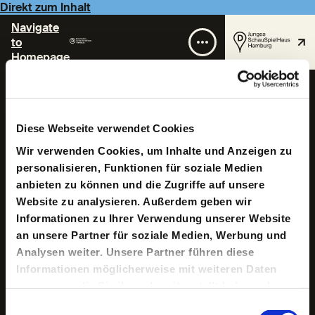
Direkt zum Inhalt
Navigate
to
Homepage
Tristan Linder
Diese Webseite verwendet Cookies
Wir verwenden Cookies, um Inhalte und Anzeigen zu
personalisieren, Funktionen für soziale Medien
anbieten zu können und die Zugriffe auf unsere
Website zu analysieren. Außerdem geben wir
Informationen zu Ihrer Verwendung unserer Website
Tristan Linder, geboren 1997 in Tübingen, studierte
an unsere Partner für soziale Medien, Werbung und
Theaterwissenschaft in Berlin sowie Regie an der HfMT
Analysen weiter. Unsere Partner führen diese
Hamburg. Davor war er Regieassistent am Schauspiel
Informationen möglicherweise mit weiteren Daten
Köln, wo er u.a. mit Stefan Bachmann, Ersan Mondtag
oder Jürgen Flimm zusammenarbeitete, das BRITNEY X
zusammen, die Sie ihnen bereitgestellt haben oder
Festival kuratierte und Mitgründer des aktivistischen
die sie im Rahmen Ihrer Nutzung der Dienste
Einwilligungsauswahl
assistierenden-netzwerks wurde. In seiner Arbeit als