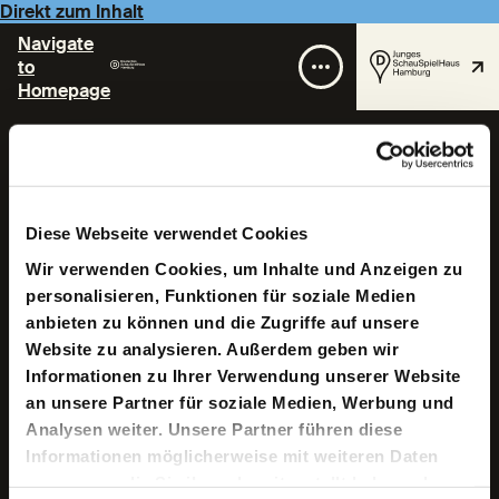
Direkt zum Inhalt
Navigate
to
Homepage
Yuko Suzuki
Diese Webseite verwendet Cookies
Wir verwenden Cookies, um Inhalte und Anzeigen zu
personalisieren, Funktionen für soziale Medien
anbieten zu können und die Zugriffe auf unsere
Website zu analysieren. Außerdem geben wir
Geboren in Nagoya, Japan, begann ihre musikalische
Informationen zu Ihrer Verwendung unserer Website
Ausbildung am Klavier bereits im 4. Lebensjahr. Ersten
an unsere Partner für soziale Medien, Werbung und
Schlagwerkunterricht erhielt sie ab dem 12. Lebensjahr.
Analysen weiter. Unsere Partner führen diese
Sie absolvierte ihr Schlagwerkstudium an der Tokyo
University of the Arts (Grund- und Aufbaustudium) sowie
Informationen möglicherweise mit weiteren Daten
an der Staatlichen Hochschule für Musik Freiburg im
zusammen, die Sie ihnen bereitgestellt haben oder
Breisgau (Solisten Studium).