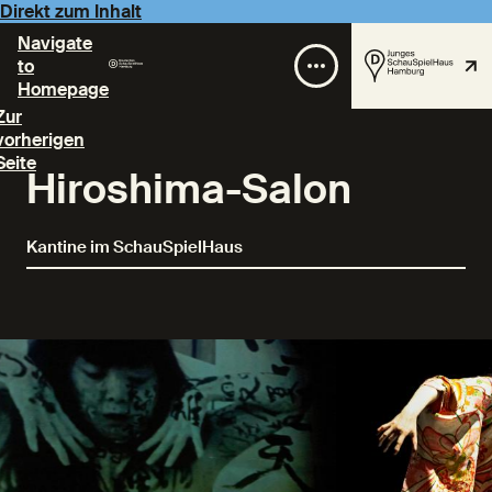
Direkt zum Inhalt
Navigate
to
Homepage
Zur
vorherigen
Seite
Hiroshima-Salon
Kantine im SchauSpielHaus