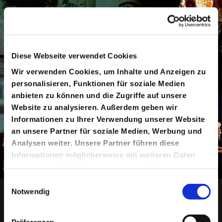
Diese Webseite verwendet Cookies
Wir verwenden Cookies, um Inhalte und Anzeigen zu
personalisieren, Funktionen für soziale Medien
anbieten zu können und die Zugriffe auf unsere
Website zu analysieren. Außerdem geben wir
Informationen zu Ihrer Verwendung unserer Website
an unsere Partner für soziale Medien, Werbung und
Analysen weiter. Unsere Partner führen diese
Informationen möglicherweise mit weiteren Daten
zusammen, die Sie ihnen bereitgestellt haben oder
die sie im Rahmen Ihrer Nutzung der Dienste
Einwilligungsauswahl
Copyright ©: Katrin Ribbe
Animation anhalten
gesammelt haben.
Notwendig