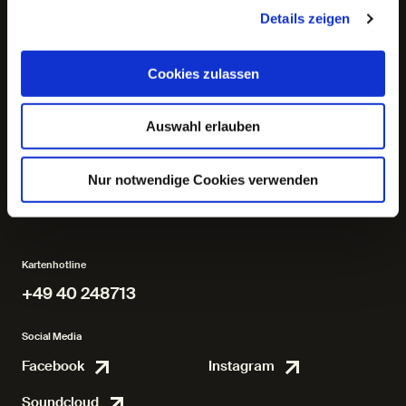
Details zeigen
Cookies zulassen
nach Motiven von Hauff,
Heine, Hudtwalcker, Fitzball,
Marryat und Wagner u.a. / in
Auswahl erlauben
der Spielfassung von
Sebastian Baumgarten und
von Molière / Übers
Jörg Bochow
bearbeitet von Sab
Regie: Sebastian Baumgarten
Regie: Herbert Frits
Nur notwendige Cookies verwenden
Kartenhotline
+49 40 248713
+49 40 248713
Social Media
Facebook
Instagram
Facebook
Instagr
Soundcloud
Soundcloud