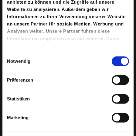
anbieten zu können und die Zugriffe auf unsere
Intendanz von Karin Beier u. a. mit Jette Steckel und
Victor Bodo. 2009 gastierte er am Deutschen
Website zu analysieren. Außerdem geben wir
Schauspielhaus als Ingvar Kamprad in Erik Gedeons
Informationen zu Ihrer Verwendung unserer Website
»Das Wunder von Schweden«. Neben seiner Tätigkeit am
an unsere Partner für soziale Medien, Werbung und
Theater arbeitet er auch regelmäßig in Film- und
Fernsehproduktionen.
Analysen weiter. Unsere Partner führen diese
Informationen möglicherweise mit weiteren Daten
zusammen, die Sie ihnen bereitgestellt haben oder
die sie im Rahmen Ihrer Nutzung der Dienste
Inszenierungen mit
Einwilligungsauswahl
gesammelt haben.
Notwendig
Andreas Grötzinger
Previous slide
Next slide
Präferenzen
Die Ballade vom Fliegenden
Die Schule der 
Statistiken
Holländer
Marketing