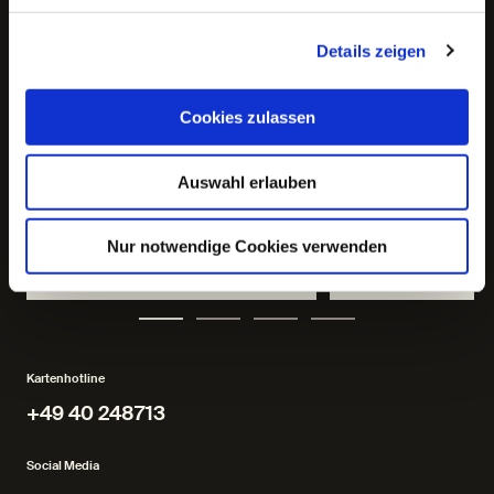
Freiheit
Details zeigen
Cookies zulassen
Auswahl erlauben
Tanztheater von Sayouba
Nur notwendige Cookies verwenden
Sigué
nach Motiven von L
Regie: Sayouba Sigué
Regie: Karin Beier
Kartenhotline
+49 40 248713
+49 40 248713
Social Media