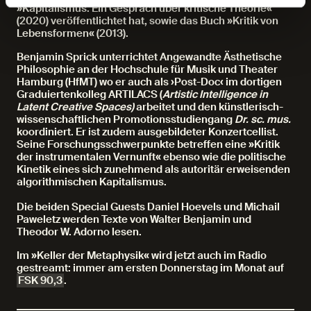
»Kapitalismus. Ein Gespräch über kritische Theorie«
(2020) veröffentlichtet hat, sowie das Buch »Kritik von
Lebensformen« (2013).
Benjamin Sprick unterrichtet Angewandte Ästhetische
Philosophie an der Hochschule für Musik und Theater
Hamburg (HfMT) wo er auch als ›Post-Doc‹ im dortigen
Graduiertenkolleg ARTILACS (
Artistic Intelligence in
Latent Creative Spaces)
arbeitet und den künstlerisch-
wissenschaftlichen Promotionsstudiengang
Dr. sc. mus.
koordiniert. Er ist zudem ausgebildeter Konzertcellist.
Seine Forschungsschwerpunkte betreffen eine »Kritik
der instrumentalen Vernunft« ebenso wie die politische
Kinetik eines sich zunehmend als autoritär erweisenden
algorithmischen Kapitalismus.
Die beiden Special Guests Daniel Hoevels und Michail
Paweletz werden Texte von Walter Benjamin und
Theodor W. Adorno lesen.
Im »Keller der Metaphysik« wird jetzt auch im Radio
gestreamt: immer am ersten Donnerstag im Monat auf
FSK 90,3
.