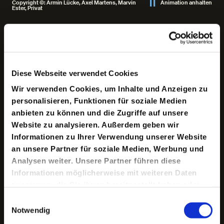
Copyright ©: Armin Lücke, Axel Martens, Marvin
Animation anhalten
Ester, Privat
Keine aktuellen Termine
Diese Webseite verwendet Cookies
Wir verwenden Cookies, um Inhalte und Anzeigen zu
An manchen Tagen scheint es momentan so, als habe
personalisieren, Funktionen für soziale Medien
Gesellschaftskritik ihre theoretischen Ressourcen
anbieten zu können und die Zugriffe auf unsere
durchgebracht. Zu abstrus konstellieren sich die
politischen Ereignisse, als dass sie noch auf den
Website zu analysieren. Außerdem geben wir
Horizont sozialen Fortschritts bezogen werden könnten.
Informationen zu Ihrer Verwendung unserer Website
Zu willkürlich erscheinen die mit ihnen verbundenen
an unsere Partner für soziale Medien, Werbung und
normativen Verschiebungen, als dass ein gemeinsamer
Maßstab ihrer kritischen Reflexion erkennbar ist.
Analysen weiter. Unsere Partner führen diese
Gleichzeitig ereignet sich gesellschaftlicher Widerstand
Informationen möglicherweise mit weiteren Daten
an vielen Orten, ein Einfordern gerechterer Verhältnisse
zusammen, die Sie ihnen bereitgestellt haben oder
breitet sich aus. Die aktuelle Situation der Kritik ist somit
unübersichtlich. Grund genug sie im »Keller der
die sie im Rahmen Ihrer Nutzung der Dienste
Einwilligungsauswahl
Metaphysik« zu reflektieren und mit ihren
gesammelt haben.
Notwendig
philosophiegeschichtlichen Voraussetzungen in
Verbindung zu bringen. Was heißt „Kritik“ heute? Welche