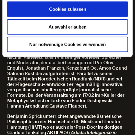
Untersuchung der Beziehungen zwischen
Wissensformen und poetischen bzw. ästhetischen
Cookies zulassen
Gestaltungen. Zu den wichtigsten Buchpublikationen
Vogls gehören »Kalkül und Leidenschaft. Poetik des
ökonomischen Menschen« (2002), »Über das Zaudern«
Auswahl erlauben
(2007), »Das Gespenst des Kapitals« (2010), sowie
»Kapital und Ressentiment. Eine kurze Theorie der
Gegenwart« (2021), das eine breitere öffentliche Debatte
Nur notwendige Cookies verwenden
auslöste.
Michail Paweletz ist ein vielseitiger Vorleser, Sprecher
und Moderator, der u.a. bei Lesungen mit Per Olov
Enquist, Jonathan Franzen, Kenzaburô Ôe, Amos Oz und
Salman Rushdie aufgetreten ist. Parallel zu seiner
Tätigkeit beim Norddeutschen Rundfunk (NDR) und bei
der »Tagesschau« entwickelt er regelmäßig innovative,
von politischen Inhalten geprägte journalistische
Formate. Bei der Veranstaltung am 17/02 im »Keller der
Metaphysik« liest er Texte von Fjodor Dostojewski,
Hannah Arendt und Gustave Flaubert.
Benjamin Sprick unterrichtet angewandte ästhetische
Philosophie an der Hochschule für Musik und Theater
Hamburg (HfMT) wo er auch als ›Post-Doc‹ im dortigen
Graduiertenkolleg ARTILACS (
Artistic Intelligence in