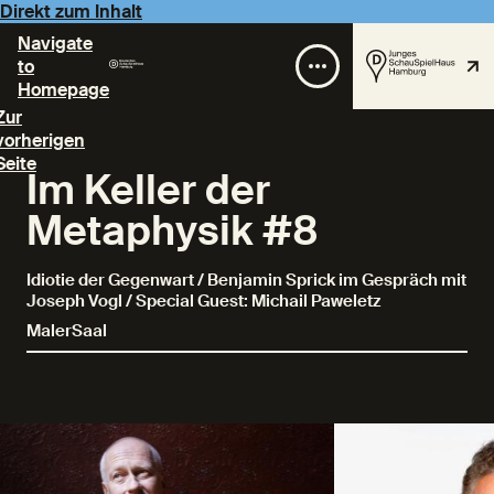
Direkt zum Inhalt
Navigate
to
Homepage
Zur
vorherigen
Seite
Im Keller der
Metaphysik #8
Idiotie der Gegenwart / Benjamin Sprick im Gespräch mit
Joseph Vogl / Special Guest: Michail Paweletz
MalerSaal