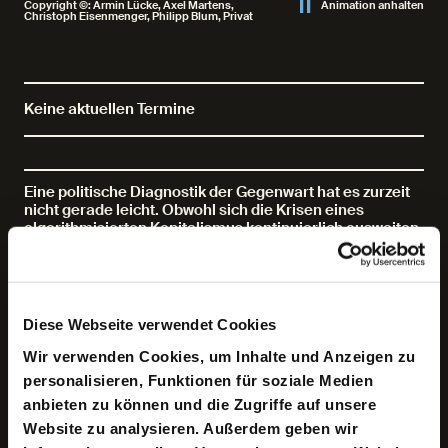
Copyright ©: Armin Lücke, Axel Martens,
Animation anhalten
Christoph Eisenmenger, Philipp Blum, Privat
Keine aktuellen Termine
Eine politische Diagnostik der Gegenwart hat es zurzeit
nicht gerade leicht. Obwohl sich die Krisen eines
algorithmisierten Kapitalismus kontinuierlich ausweiten,
mangelt es dennoch an Theorien darüber, wie sich ihre
Entwicklung systematisch fassen lässt. »Wir haben es
mit dem Problem der Begriffsschöpfung zu tun« so der
Literatur- und Kulturwissenschaftler Joseph Vogl bei
seinem letzten Aufenthalt im »Keller der Metaphysik« im
Diese Webseite verwendet Cookies
März letzten Jahres, »weil Begriffe für das, was sich
gerade ereignet noch gar nicht richtig vorhanden sind.«
Wir verwenden Cookies, um Inhalte und Anzeigen zu
personalisieren, Funktionen für soziale Medien
Grund genug die gemeinsame Recherche fortzusetzen
anbieten zu können und die Zugriffe auf unsere
und nach neuen Rahmenbedingungen für eine politische
Analyse aktueller Ereignisse zu suchen. Eine »Idiotie der
Website zu analysieren. Außerdem geben wir
Gegenwart« vermeidet – so die kellermetaphysische