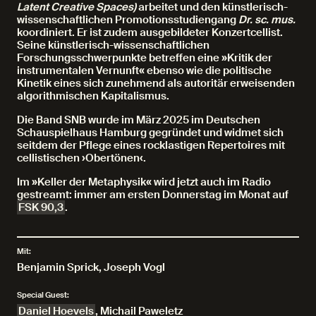
Latent Creative Spaces)
arbeitet und den künstlerisch-
wissenschaftlichen Promotionsstudiengang
Dr. sc. mus.
koordiniert. Er ist zudem ausgebildeter Konzertcellist.
Seine künstlerisch-wissenschaftlichen
Forschungsschwerpunkte betreffen eine »Kritik der
instrumentalen Vernunft« ebenso wie die politische
Kinetik eines sich zunehmend als autoritär erweisenden
algorithmischen Kapitalismus.
Die Band SNB wurde im März 2025 im Deutschen
Schauspielhaus Hamburg gegründet und widmet sich
seitdem der Pflege eines rocklastigen Repertoires mit
cellistischen ›Obertönen‹.
Im »Keller der Metaphysik« wird jetzt auch im Radio
gestreamt: immer am ersten Donnerstag im Monat auf
FSK 90,3
.
Mit:
Benjamin Sprick
,
Joseph Vogl
Special Guest:
Daniel Hoevels
,
Michail Paweletz