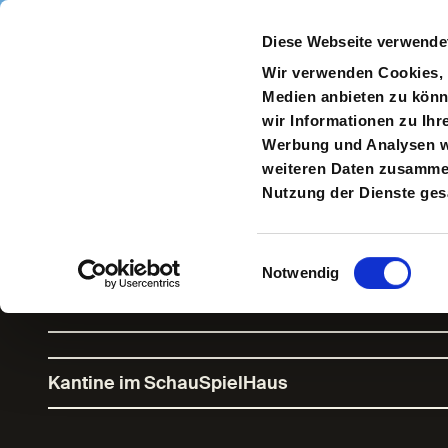
Direkt zum Inhalt
Diese Webseite verwende
Navigate
to
S
Wir verwenden Cookies, u
Homepage
Medien anbieten zu könn
wir Informationen zu Ihr
Werbung und Analysen we
weiteren Daten zusammen,
Tante Esther l
Nutzung der Dienste ge
ein!
Einwilligungsauswahl
Notwendig
Kantine im SchauSpielHaus