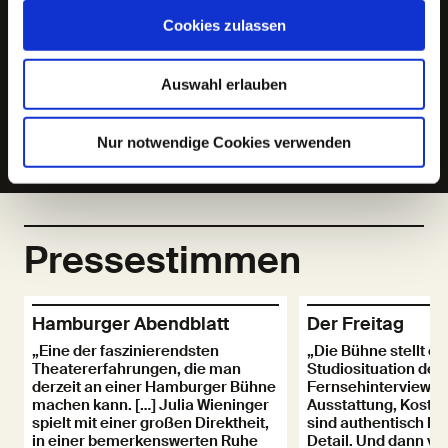
Cookies zulassen
Kostüme:
Jana Sophia Schweers
Auswahl erlauben
Licht:
Björn Salzer
Nur notwendige Cookies verwenden
Alle Beteiligten anzeigen
Pressestimmen
Hamburger Abendblatt
Der Freitag
„Eine der faszinierendsten
„Die Bühne stellt ein
Theatererfahrungen, die man
Studiosituation des
derzeit an einer Hamburger Bühne
Fernsehinterviews 
machen kann. […] Julia Wieninger
Ausstattung, Kost
spielt mit einer großen Direktheit,
sind authentisch bis 
in einer bemerkenswerten Ruhe
Detail. Und dann vol