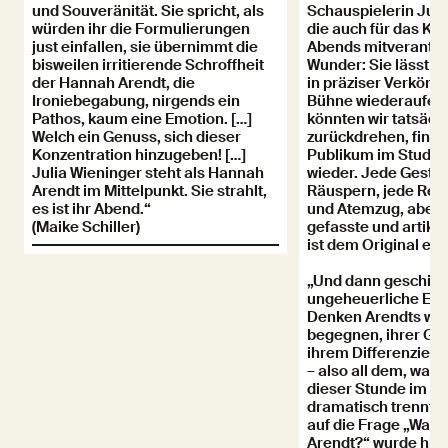
und Souveränität. Sie spricht, als
Schauspielerin Juli
würden ihr die Formulierungen
die auch für das Ko
just einfallen, sie übernimmt die
Abends mitverantwort
bisweilen irritierende Schroffheit
Wunder: Sie lässt 
der Hannah Arendt, die
in präziser Verkörp
Ironiebegabung, nirgends ein
Bühne wiederaufers
Pathos, kaum eine Emotion. […]
könnten wir tatsächl
Welch ein Genuss, sich dieser
zurückdrehen, finde
Konzentration hinzugeben! […]
Publikum im Studio
Julia Wieninger steht als Hannah
wieder. Jede Geste,
Arendt im Mittelpunkt. Sie strahlt,
Räuspern, jede Regu
es ist ihr Abend.“
und Atemzug, aber v
(Maike Schiller)
gefasste und artiku
ist dem Original e
„Und dann geschieht 
ungeheuerliche Erf
Denken Arendts wirk
begegnen, ihrer Ge
ihrem Differenzie
– also all dem, was 
dieser Stunde im Ja
dramatisch trennt. 
auf die Frage „War
Arendt?“ wurde hier