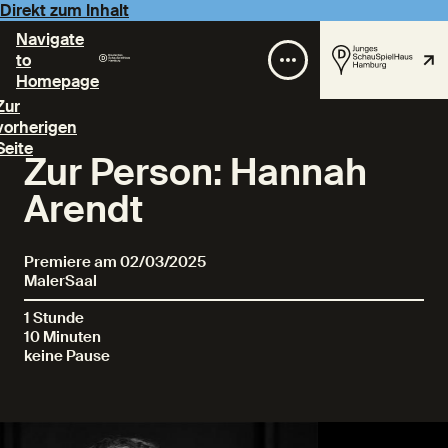
Direkt zum Inhalt
Navigate
to
Homepage
Zur
vorherigen
Seite
Zur Person: Hannah
Arendt
Premiere am 02/03/2025
MalerSaal
1 Stunde
10 Minuten
keine Pause