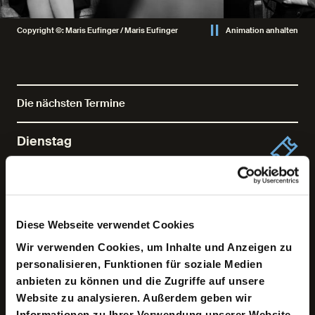
Copyright ©: Maris Eufinger / Maris Eufinger
Animation anhalten
Die nächsten Termine
Dienstag
20/10/2026 / 19.30 Uhr / MalerSaal
Mittwoch
21/10/2026 / 19.30 Uhr / MalerSaal
Diese Webseite verwendet Cookies
Wir verwenden Cookies, um Inhalte und Anzeigen zu
personalisieren, Funktionen für soziale Medien
1964 gibt Hannah Arendt dem noch jungen Journalisten
anbieten zu können und die Zugriffe auf unsere
Günter Gaus ein Interview, das inzwischen legendär ist.
Website zu analysieren. Außerdem geben wir
Arendt begegnet ihrem sanften Gegenüber mit der
Informationen zu Ihrer Verwendung unserer Website