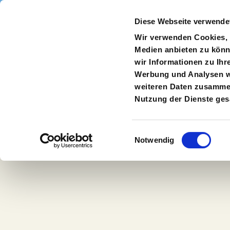
Direkt zum Inhalt
Diese Webseite verwende
Navigate
to
S
Wir verwenden Cookies, u
Homepage
Medien anbieten zu könn
wir Informationen zu Ihr
Werbung und Analysen we
weiteren Daten zusammen,
Backstage-
Nutzung der Dienste ge
Festival 2021-
Einwilligungsauswahl
Notwendig