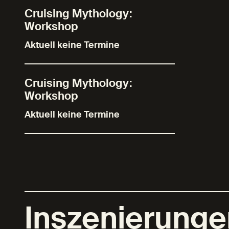
Cruising Mythology:
Workshop
Aktuell keine Termine
Cruising Mythology:
Workshop
Aktuell keine Termine
Inszenierunge