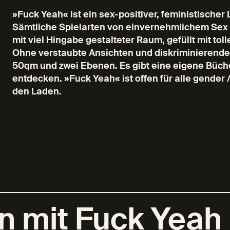
»Fuck Yeah« ist ein sex-positiver, feministischer 
Sämtliche Spielarten von einvernehmlichem Sex w
mit viel Hingabe gestalteter Raum, gefüllt mit tol
Ohne verstaubte Ansichten und diskriminierende 
50qm und zwei Ebenen. Es gibt eine eigene Büch
entdecken. »Fuck Yeah« ist offen für alle gender 
den Laden.
n mit Fuck Yeah