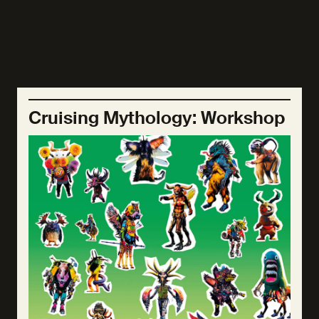
Cruising Mythology: Workshop