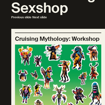
Sexshop
Previous slide
Next slide
Cruising Mythology: Workshop