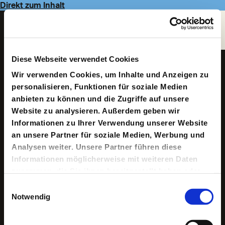
Direkt zum Inhalt
Navigate
to
Homepage
Diese Webseite verwendet Cookies
Katharina
Wir verwenden Cookies, um Inhalte und Anzeigen zu
Wesselmann
personalisieren, Funktionen für soziale Medien
anbieten zu können und die Zugriffe auf unsere
Website zu analysieren. Außerdem geben wir
Informationen zu Ihrer Verwendung unserer Website
an unsere Partner für soziale Medien, Werbung und
Analysen weiter. Unsere Partner führen diese
Informationen möglicherweise mit weiteren Daten
zusammen, die Sie ihnen bereitgestellt haben oder
die sie im Rahmen Ihrer Nutzung der Dienste
Geboren 1976. Katharina Wesselmann ist Professorin für
Einwilligungsauswahl
Fachdidaktik der Alten Sprachen an der Christian-
gesammelt haben.
Notwendig
Albrechts-Universität zu Kiel. In Tübingen, Köln und
Basel studierte sie Griechisch, Latein und
Kunstgeschichte. In Basel war sie 14 Jahre als Latein-