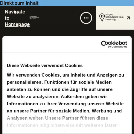
Direkt zum Inhalt
Navigate
to
Homepage
Phillip Hohenwarter
Diese Webseite verwendet Cookies
Wir verwenden Cookies, um Inhalte und Anzeigen zu
personalisieren, Funktionen für soziale Medien
anbieten zu können und die Zugriffe auf unsere
Website zu analysieren. Außerdem geben wir
Phillip Hohenwarter ist Videoartist und arbeitet sowohl in
Informationen zu Ihrer Verwendung unserer Website
den freien darstellenden Künsten als auch an Stadt- und
Staatstheatern, u.a. am HAU, am Deutschen Theater und
an unsere Partner für soziale Medien, Werbung und
am Maxim Gorki Theater in Berlin, auf Kampnagel und
Analysen weiter. Unsere Partner führen diese
am Thalia Theater in Hamburg und an den Münchner
Informationen möglicherweise mit weiteren Daten
Kammerspielen. Er wurde in Wien geboren und hat dort
an der Universität für Angewandte Kunst
zusammen, die Sie ihnen bereitgestellt haben oder