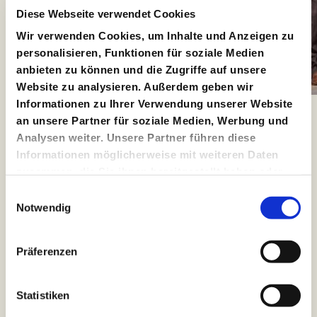
Diese Webseite verwendet Cookies
Wir verwenden Cookies, um Inhalte und Anzeigen zu
personalisieren, Funktionen für soziale Medien
anbieten zu können und die Zugriffe auf unsere
Website zu analysieren. Außerdem geben wir
Informationen zu Ihrer Verwendung unserer Website
Copyright ©: Matthias Horn
an unsere Partner für soziale Medien, Werbung und
Analysen weiter. Unsere Partner führen diese
Feiern Sie mit uns!
Informationen möglicherweise mit weiteren Daten
zusammen, die Sie ihnen bereitgestellt haben oder
Feiern Sie gemeinsam mit uns den letzten Abend des
die sie im Rahmen Ihrer Nutzung der Dienste
Einwilligungsauswahl
Jahres mit »Kabale und Liebe – allerdings mit anderem
gesammelt haben.
Notwendig
Text und auch anderer Melodie«! Anschließend wird das
Parkett zur Tanzfläche, kommt die Diskokugel in den
Stuck und wir feiern mit Live-Musik von der
Präferenzen
SchauSpielHaus Band ins neue Jahr. Ihre ​Eintrittskarte
umfasst den Vorstellungsbesuch und die Party. Unsere
Gastronomie versorgt Sie vor Ort mit Snacks und
Getränken (nicht im Preis inbegriffen). Außerdem gibt es
Statistiken
in der Kantine vor der Vorstellung sowie nach
Vorstellungsende bis 23.00 Uhr ein kleines Angebot