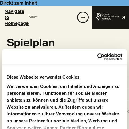
Direkt zum Inhalt
Navigate
to
Homepage
Spielplan
Der Vorverkauf startet in der Regel am letzten Freitag
eines Monats um 12.00 Uhr für den übernächsten Monat.
Diese Webseite verwendet Cookies
auswählen
Nächstes
Element
Element
Wir verwenden Cookies, um Inhalte und Anzeigen zu
Vorheriges
auswählen
personalisieren, Funktionen für soziale Medien
Zum Spielplan des Jungen SchauSpielHaus
anbieten zu können und die Zugriffe auf unsere
01
02
03
04
Website zu analysieren. Außerdem geben wir
So
Mo
Di
Mi
D
Informationen zu Ihrer Verwendung unserer Website
an unsere Partner für soziale Medien, Werbung und
Analysen weiter. Unsere Partner führen diese