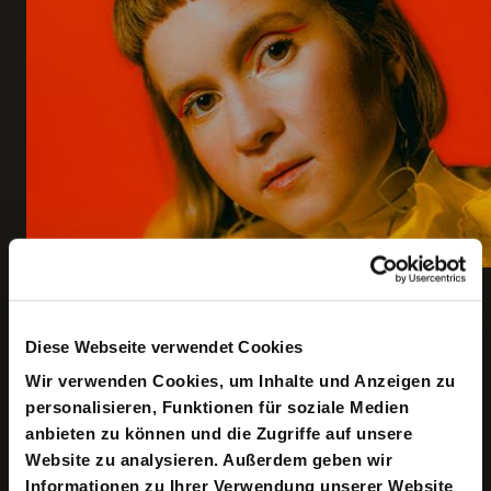
Copyright ©: Domenic Driessen
Diese Webseite verwendet Cookies
Wir verwenden Cookies, um Inhalte und Anzeigen zu
Die nächsten Termine
personalisieren, Funktionen für soziale Medien
anbieten zu können und die Zugriffe auf unsere
Samstag
Website zu analysieren. Außerdem geben wir
Gastspiel
/
19/09/2026 / 20.00 Uhr /
Informationen zu Ihrer Verwendung unserer Website