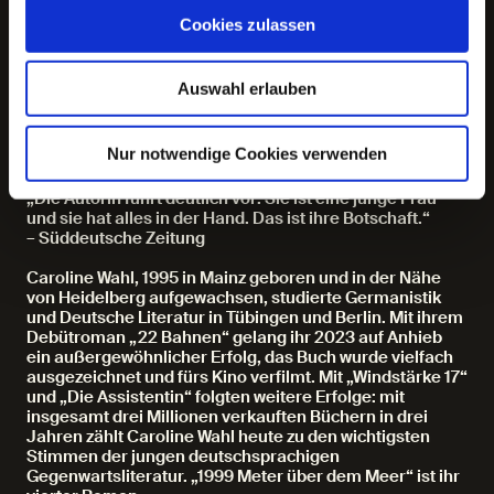
einlegt und zum Harbour Front Literaturfestival
zurückkehrt. Im Deutschen Schauspielhaus stellt sie
Cookies zulassen
„1999 Meter über dem Meer“ erstmals dem Hamburger
Publikum vor.
Auswahl erlauben
„1999 Meter über dem Meer“ ist eine wilde
Achterbahnfahrt durch das Leben. Eine Geschichte
zwischen Verzweiflung und Komik und ganz nebenbei ein
Nur notwendige Cookies verwenden
Porträt unserer Zeit.
„Die Autorin führt deutlich vor: Sie ist eine junge Frau
und sie hat alles in der Hand. Das ist ihre Botschaft.“
– Süddeutsche Zeitung
Caroline Wahl, 1995 in Mainz geboren und in der Nähe
von Heidelberg aufgewachsen, studierte Germanistik
und Deutsche Literatur in Tübingen und Berlin. Mit ihrem
Debütroman „22 Bahnen“ gelang ihr 2023 auf Anhieb
ein außergewöhnlicher Erfolg, das Buch wurde vielfach
ausgezeichnet und fürs Kino verfilmt. Mit „Windstärke 17“
und „Die Assistentin“ folgten weitere Erfolge: mit
insgesamt drei Millionen verkauften Büchern in drei
Jahren zählt Caroline Wahl heute zu den wichtigsten
Stimmen der jungen deutschsprachigen
Gegenwartsliteratur. „1999 Meter über dem Meer“ ist ihr