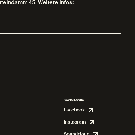
Steindamm 45. Weitere Infos:
Social Media
Facebook
Facebook
Instagram
Instagram
Soundcloud
Soundcl