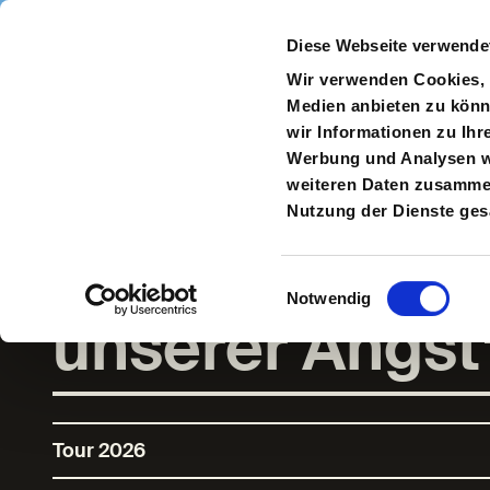
Direkt zum Inhalt
Diese Webseite verwende
Navigate
to
S
Wir verwenden Cookies, u
Homepage
Medien anbieten zu könn
wir Informationen zu Ihr
Werbung und Analysen we
weiteren Daten zusammen,
Hami Hasun: 
Nutzung der Dienste ge
der Asche
Einwilligungsauswahl
Notwendig
unserer Angst
Tour 2026