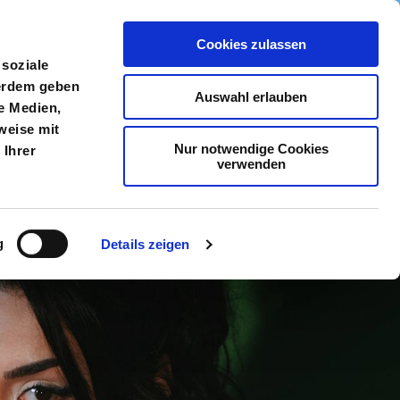
Cookies zulassen
meldung
Menü
 soziale
ßerdem geben
Auswahl erlauben
e Medien,
weise mit
Nur notwendige Cookies
 Ihrer
verwenden
g
Details zeigen