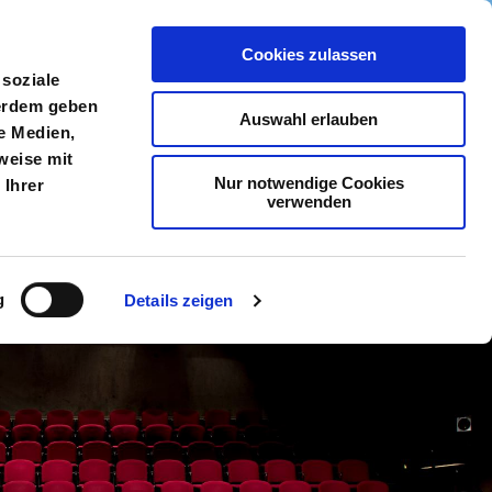
Cookies zulassen
meldung
Menü
 soziale
ßerdem geben
Auswahl erlauben
e Medien,
weise mit
Nur notwendige Cookies
 Ihrer
verwenden
g
Details zeigen