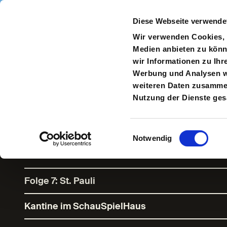
Direkt zum Inhalt
Diese Webseite verwende
Navigate
to
S
Wir verwenden Cookies, u
Homepage
Medien anbieten zu könn
wir Informationen zu Ihr
Werbung und Analysen we
weiteren Daten zusammen,
Kinder des
Nutzung der Dienste ge
Widerstands 
Einwilligungsauswahl
Notwendig
Folge 7: St. Pauli
Kantine im SchauSpielHaus