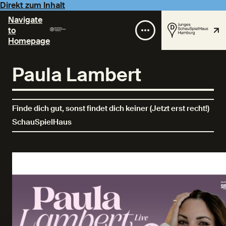
Direkt zum Inhalt
Navigate
to
Homepage
Paula Lambert
Finde dich gut, sonst findet dich keiner (Jetzt erst recht!)
SchauSpielHaus