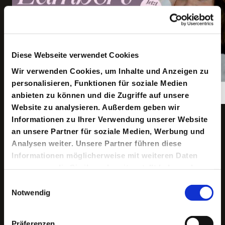
Diese Webseite verwendet Cookies
Wir verwenden Cookies, um Inhalte und Anzeigen zu
personalisieren, Funktionen für soziale Medien
anbieten zu können und die Zugriffe auf unsere
Website zu analysieren. Außerdem geben wir
Copyright ©: Smile! Producing
Informationen zu Ihrer Verwendung unserer Website
an unsere Partner für soziale Medien, Werbung und
Analysen weiter. Unsere Partner führen diese
Informationen möglicherweise mit weiteren Daten
Die nächsten Termine
zusammen, die Sie ihnen bereitgestellt haben oder
die sie im Rahmen Ihrer Nutzung der Dienste
Einwilligungsauswahl
Mittwoch
gesammelt haben.
Notwendig
Gastspiel
/
04/11/2026 / 20.00 Uhr /
SchauSpielHaus
Präferenzen