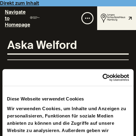
Direkt zum Inhalt
Navigate
to
Homepage
Aska Welford
Diese Webseite verwendet Cookies
Aska Welford ist eine architektonische Arbeiter*in. Aska
verwendet Textilskulpturen, gemeinschaftsbasierte
Wir verwenden Cookies, um Inhalte und Anzeigen zu
Forschung, experimentelle Fiktion und
personalisieren, Funktionen für soziale Medien
Arbeitsorganisation, um die kapitalistischen,
rassistischen und heteronormativen Prozesse, die
anbieten zu können und die Zugriffe auf unsere
unsere physische Umwelt formen, zu untersuchen und
Website zu analysieren. Außerdem geben wir
zu unterbrechen. Aska hat einen Master in Architektur