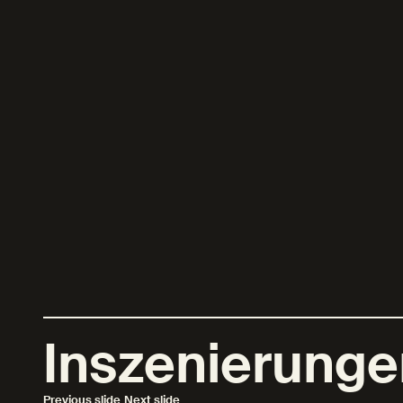
Inszenierunge
Previous slide
Next slide