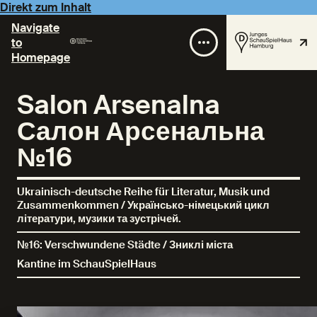
Direkt zum Inhalt
Navigate
to
Homepage
Salon Arsenalna
Салон Арсенальна
№16
Ukrainisch-deutsche Reihe für Literatur, Musik und
Zusammenkommen / Українсько-німецький цикл
літератури, музики та зустрічей.
№16: Verschwundene Städte / Зниклі міста
Kantine im SchauSpielHaus